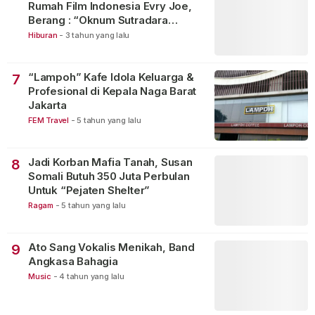
Rumah Film Indonesia Evry Joe,
Berang : “Oknum Sutradara
Merusak Perfilman Indonesia”!
Hiburan
-
3 tahun yang lalu
“Lampoh” Kafe Idola Keluarga &
7
Profesional di Kepala Naga Barat
Jakarta
FEM Travel
-
5 tahun yang lalu
Jadi Korban Mafia Tanah, Susan
8
Somali Butuh 350 Juta Perbulan
Untuk “Pejaten Shelter”
Ragam
-
5 tahun yang lalu
Ato Sang Vokalis Menikah, Band
9
Angkasa Bahagia
Music
-
4 tahun yang lalu