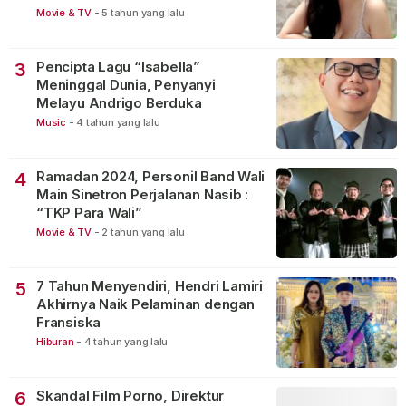
Movie & TV
-
5 tahun yang lalu
Pencipta Lagu “Isabella”
3
Meninggal Dunia, Penyanyi
Melayu Andrigo Berduka
Music
-
4 tahun yang lalu
Ramadan 2024, Personil Band Wali
4
Main Sinetron Perjalanan Nasib :
“TKP Para Wali”
Movie & TV
-
2 tahun yang lalu
7 Tahun Menyendiri, Hendri Lamiri
5
Akhirnya Naik Pelaminan dengan
Fransiska
Hiburan
-
4 tahun yang lalu
Skandal Film Porno, Direktur
6