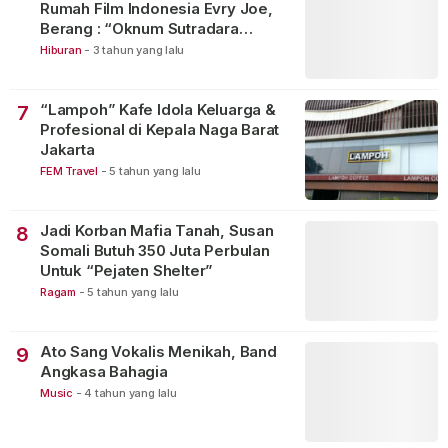
Rumah Film Indonesia Evry Joe,
Berang : “Oknum Sutradara
Merusak Perfilman Indonesia”!
Hiburan
-
3 tahun yang lalu
“Lampoh” Kafe Idola Keluarga &
7
Profesional di Kepala Naga Barat
Jakarta
FEM Travel
-
5 tahun yang lalu
Jadi Korban Mafia Tanah, Susan
8
Somali Butuh 350 Juta Perbulan
Untuk “Pejaten Shelter”
Ragam
-
5 tahun yang lalu
Ato Sang Vokalis Menikah, Band
9
Angkasa Bahagia
Music
-
4 tahun yang lalu