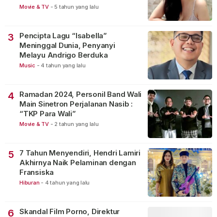
Movie & TV
-
5 tahun yang lalu
Pencipta Lagu “Isabella”
3
Meninggal Dunia, Penyanyi
Melayu Andrigo Berduka
Music
-
4 tahun yang lalu
Ramadan 2024, Personil Band Wali
4
Main Sinetron Perjalanan Nasib :
“TKP Para Wali”
Movie & TV
-
2 tahun yang lalu
7 Tahun Menyendiri, Hendri Lamiri
5
Akhirnya Naik Pelaminan dengan
Fransiska
Hiburan
-
4 tahun yang lalu
Skandal Film Porno, Direktur
6