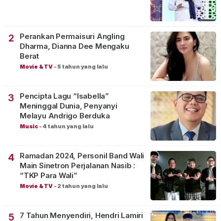
Perankan Permaisuri Angling
2
Dharma, Dianna Dee Mengaku
Berat
Movie & TV
-
5 tahun yang lalu
Pencipta Lagu “Isabella”
3
Meninggal Dunia, Penyanyi
Melayu Andrigo Berduka
Music
-
4 tahun yang lalu
Ramadan 2024, Personil Band Wali
4
Main Sinetron Perjalanan Nasib :
“TKP Para Wali”
Movie & TV
-
2 tahun yang lalu
7 Tahun Menyendiri, Hendri Lamiri
5