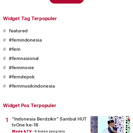
Widget Tag Terpopuler
#
featured
#
#femindonesia
#
#fem
#
#femnasional
#
#femmovie
#
#femdepok
#
#femmusikindonesia
Widget Pos Terpopuler
“Indonesia Berdzikir” Sambut HUT
1
tvOne ke-18
Movie & TV
-
6 bulan yang lalu