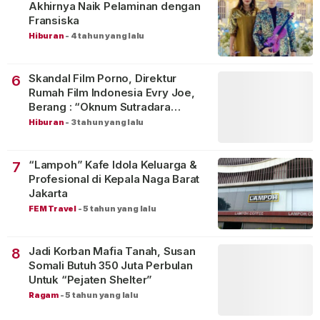
Akhirnya Naik Pelaminan dengan
Fransiska
Hiburan
-
4 tahun yang lalu
Skandal Film Porno, Direktur
6
Rumah Film Indonesia Evry Joe,
Berang : “Oknum Sutradara
Merusak Perfilman Indonesia”!
Hiburan
-
3 tahun yang lalu
“Lampoh” Kafe Idola Keluarga &
7
Profesional di Kepala Naga Barat
Jakarta
FEM Travel
-
5 tahun yang lalu
Jadi Korban Mafia Tanah, Susan
8
Somali Butuh 350 Juta Perbulan
Untuk “Pejaten Shelter”
Ragam
-
5 tahun yang lalu