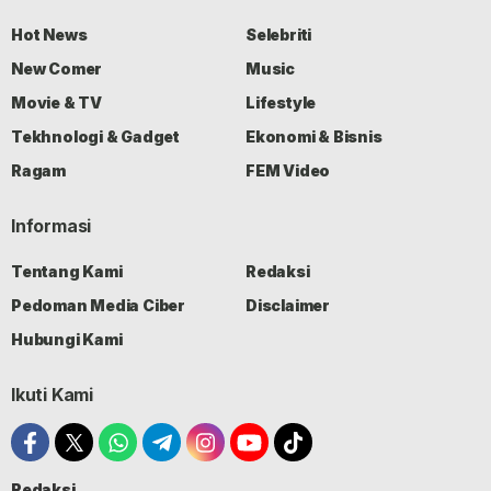
Hot News
Selebriti
New Comer
Music
Movie & TV
Lifestyle
Tekhnologi & Gadget
Ekonomi & Bisnis
Ragam
FEM Video
Informasi
Tentang Kami
Redaksi
Pedoman Media Ciber
Disclaimer
Hubungi Kami
Ikuti Kami
Redaksi