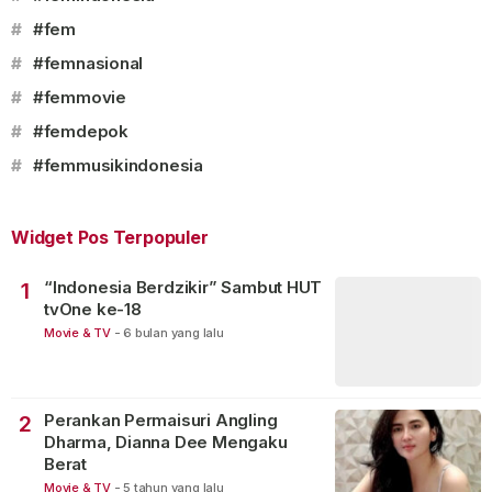
#
#fem
#
#femnasional
#
#femmovie
#
#femdepok
#
#femmusikindonesia
Widget Pos Terpopuler
“Indonesia Berdzikir” Sambut HUT
1
tvOne ke-18
Movie & TV
-
6 bulan yang lalu
Perankan Permaisuri Angling
2
Dharma, Dianna Dee Mengaku
Berat
Movie & TV
-
5 tahun yang lalu