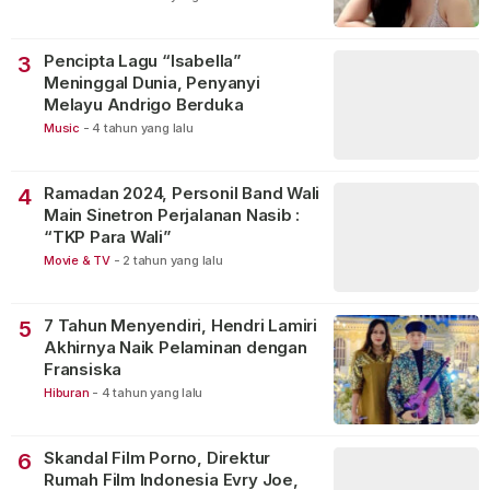
Pencipta Lagu “Isabella”
3
Meninggal Dunia, Penyanyi
Melayu Andrigo Berduka
Music
-
4 tahun yang lalu
Ramadan 2024, Personil Band Wali
4
Main Sinetron Perjalanan Nasib :
“TKP Para Wali”
Movie & TV
-
2 tahun yang lalu
7 Tahun Menyendiri, Hendri Lamiri
5
Akhirnya Naik Pelaminan dengan
Fransiska
Hiburan
-
4 tahun yang lalu
Skandal Film Porno, Direktur
6
Rumah Film Indonesia Evry Joe,