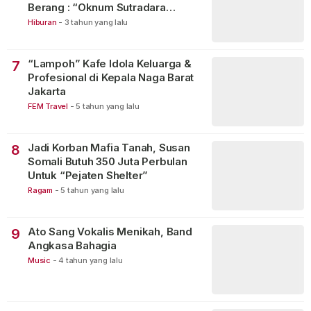
Berang : “Oknum Sutradara
Merusak Perfilman Indonesia”!
Hiburan
-
3 tahun yang lalu
“Lampoh” Kafe Idola Keluarga &
7
Profesional di Kepala Naga Barat
Jakarta
FEM Travel
-
5 tahun yang lalu
Jadi Korban Mafia Tanah, Susan
8
Somali Butuh 350 Juta Perbulan
Untuk “Pejaten Shelter”
Ragam
-
5 tahun yang lalu
Ato Sang Vokalis Menikah, Band
9
Angkasa Bahagia
Music
-
4 tahun yang lalu