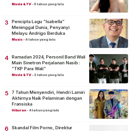
Movie & TV
-
5 tahun yang lalu
Pencipta Lagu “Isabella”
3
Meninggal Dunia, Penyanyi
Melayu Andrigo Berduka
Music
-
4 tahun yang lalu
Ramadan 2024, Personil Band Wali
4
Main Sinetron Perjalanan Nasib :
“TKP Para Wali”
Movie & TV
-
2 tahun yang lalu
7 Tahun Menyendiri, Hendri Lamiri
5
Akhirnya Naik Pelaminan dengan
Fransiska
Hiburan
-
4 tahun yang lalu
Skandal Film Porno, Direktur
6