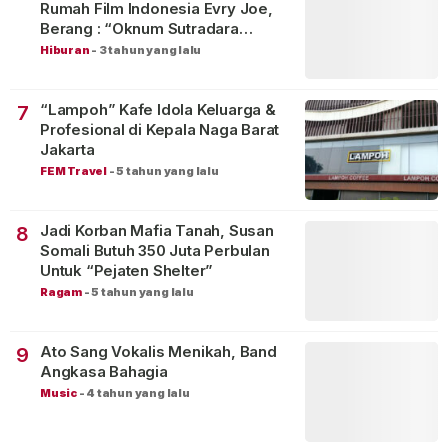
Rumah Film Indonesia Evry Joe,
Berang : “Oknum Sutradara
Merusak Perfilman Indonesia”!
Hiburan
-
3 tahun yang lalu
“Lampoh” Kafe Idola Keluarga &
7
Profesional di Kepala Naga Barat
Jakarta
FEM Travel
-
5 tahun yang lalu
Jadi Korban Mafia Tanah, Susan
8
Somali Butuh 350 Juta Perbulan
Untuk “Pejaten Shelter”
Ragam
-
5 tahun yang lalu
Ato Sang Vokalis Menikah, Band
9
Angkasa Bahagia
Music
-
4 tahun yang lalu