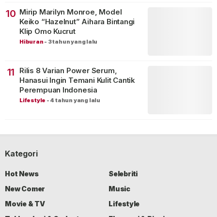
Mirip Marilyn Monroe, Model
10
Keiko “Hazelnut” Aihara Bintangi
Klip Omo Kucrut
Hiburan
-
3 tahun yang lalu
Rilis 8 Varian Power Serum,
11
Hanasui Ingin Temani Kulit Cantik
Perempuan Indonesia
Lifestyle
-
4 tahun yang lalu
Kategori
Hot News
Selebriti
New Comer
Music
Movie & TV
Lifestyle