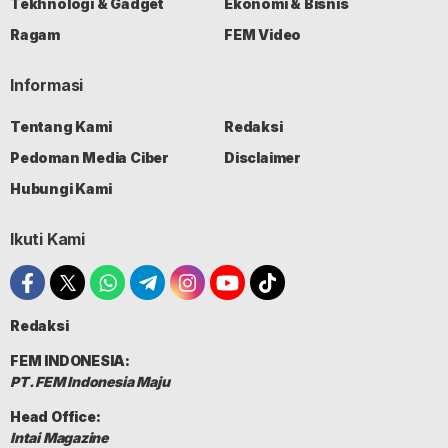
Tekhnologi & Gadget
Ekonomi & Bisnis
Ragam
FEM Video
Informasi
Tentang Kami
Redaksi
Pedoman Media Ciber
Disclaimer
Hubungi Kami
Ikuti Kami
Redaksi
FEM INDONESIA:
PT. FEM Indonesia Maju
Head Office:
Intai Magazine