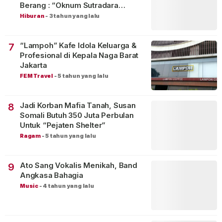
Berang : “Oknum Sutradara
Merusak Perfilman Indonesia”!
Hiburan
-
3 tahun yang lalu
“Lampoh” Kafe Idola Keluarga &
7
Profesional di Kepala Naga Barat
Jakarta
FEM Travel
-
5 tahun yang lalu
Jadi Korban Mafia Tanah, Susan
8
Somali Butuh 350 Juta Perbulan
Untuk “Pejaten Shelter”
Ragam
-
5 tahun yang lalu
Ato Sang Vokalis Menikah, Band
9
Angkasa Bahagia
Music
-
4 tahun yang lalu