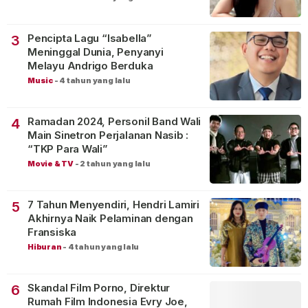
Pencipta Lagu “Isabella”
3
Meninggal Dunia, Penyanyi
Melayu Andrigo Berduka
Music
-
4 tahun yang lalu
Ramadan 2024, Personil Band Wali
4
Main Sinetron Perjalanan Nasib :
“TKP Para Wali”
Movie & TV
-
2 tahun yang lalu
7 Tahun Menyendiri, Hendri Lamiri
5
Akhirnya Naik Pelaminan dengan
Fransiska
Hiburan
-
4 tahun yang lalu
Skandal Film Porno, Direktur
6
Rumah Film Indonesia Evry Joe,