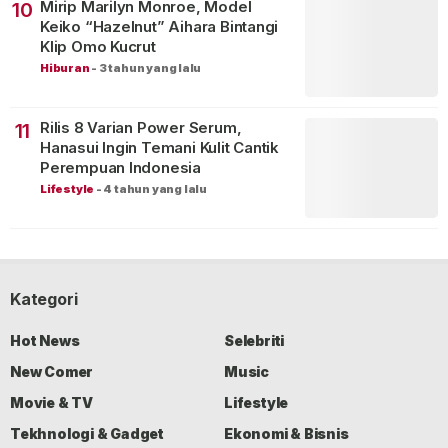
Mirip Marilyn Monroe, Model
10
Keiko “Hazelnut” Aihara Bintangi
Klip Omo Kucrut
Hiburan
-
3 tahun yang lalu
Rilis 8 Varian Power Serum,
11
Hanasui Ingin Temani Kulit Cantik
Perempuan Indonesia
Lifestyle
-
4 tahun yang lalu
Kategori
Hot News
Selebriti
New Comer
Music
Movie & TV
Lifestyle
Tekhnologi & Gadget
Ekonomi & Bisnis