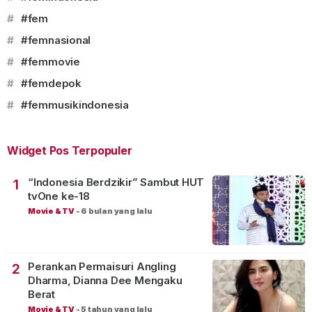
#
#fem
#
#femnasional
#
#femmovie
#
#femdepok
#
#femmusikindonesia
Widget Pos Terpopuler
“Indonesia Berdzikir” Sambut HUT
1
tvOne ke-18
Movie & TV
-
6 bulan yang lalu
Perankan Permaisuri Angling
2
Dharma, Dianna Dee Mengaku
Berat
Movie & TV
-
5 tahun yang lalu