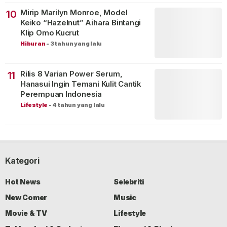
Mirip Marilyn Monroe, Model
10
Keiko “Hazelnut” Aihara Bintangi
Klip Omo Kucrut
Hiburan
-
3 tahun yang lalu
Rilis 8 Varian Power Serum,
11
Hanasui Ingin Temani Kulit Cantik
Perempuan Indonesia
Lifestyle
-
4 tahun yang lalu
Kategori
Hot News
Selebriti
New Comer
Music
Movie & TV
Lifestyle