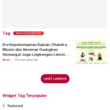
Tag
#MUSISIDEPOK
Era Kepemimpinan Supian-Chandra,
Musisi dan Seniman Gaungkan
Semangat Jaga Lingkungan Lewat
“Musician Care for Depok”
Music
-
10 bulan yang lalu
LIHAT LAINNYA
Widget Tag Terpopuler
#
featured