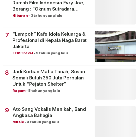
Rumah Film Indonesia Evry Joe,
Berang : “Oknum Sutradara
Merusak Perfilman Indonesia”!
Hiburan
-
3 tahun yang lalu
“Lampoh” Kafe Idola Keluarga &
7
Profesional di Kepala Naga Barat
Jakarta
FEM Travel
-
5 tahun yang lalu
Jadi Korban Mafia Tanah, Susan
8
Somali Butuh 350 Juta Perbulan
Untuk “Pejaten Shelter”
Ragam
-
5 tahun yang lalu
Ato Sang Vokalis Menikah, Band
9
Angkasa Bahagia
Music
-
4 tahun yang lalu