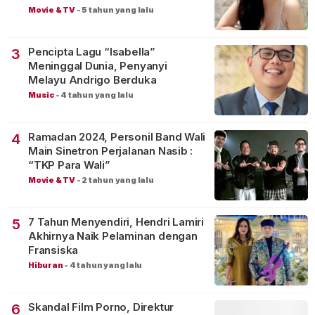
Movie & TV
-
5 tahun yang lalu
Pencipta Lagu “Isabella”
3
Meninggal Dunia, Penyanyi
Melayu Andrigo Berduka
Music
-
4 tahun yang lalu
Ramadan 2024, Personil Band Wali
4
Main Sinetron Perjalanan Nasib :
“TKP Para Wali”
Movie & TV
-
2 tahun yang lalu
7 Tahun Menyendiri, Hendri Lamiri
5
Akhirnya Naik Pelaminan dengan
Fransiska
Hiburan
-
4 tahun yang lalu
Skandal Film Porno, Direktur
6