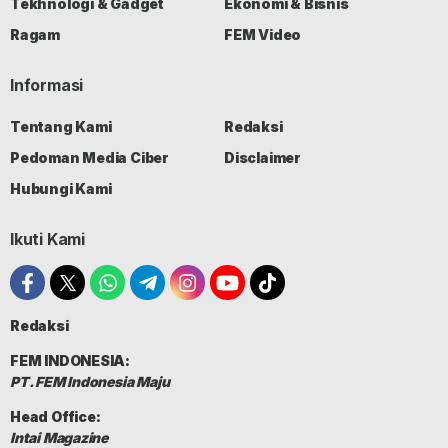
Tekhnologi & Gadget
Ekonomi & Bisnis
Ragam
FEM Video
Informasi
Tentang Kami
Redaksi
Pedoman Media Ciber
Disclaimer
Hubungi Kami
Ikuti Kami
Redaksi
FEM INDONESIA:
PT. FEM Indonesia Maju
Head Office:
Intai Magazine