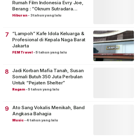
Rumah Film Indonesia Evry Joe,
Berang : “Oknum Sutradara
Merusak Perfilman Indonesia”!
Hiburan
-
3 tahun yang lalu
“Lampoh” Kafe Idola Keluarga &
7
Profesional di Kepala Naga Barat
Jakarta
FEM Travel
-
5 tahun yang lalu
Jadi Korban Mafia Tanah, Susan
8
Somali Butuh 350 Juta Perbulan
Untuk “Pejaten Shelter”
Ragam
-
5 tahun yang lalu
Ato Sang Vokalis Menikah, Band
9
Angkasa Bahagia
Music
-
4 tahun yang lalu