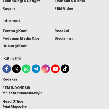
Tekhnologi & Gadget
Ekonomi & Bisnis
Ragam
FEM Video
Informasi
Tentang Kami
Redaksi
Pedoman Media Ciber
Disclaimer
Hubungi Kami
Ikuti Kami
Redaksi
FEM INDONESIA:
PT. FEM Indonesia Maju
Head Office:
Intai Magazine