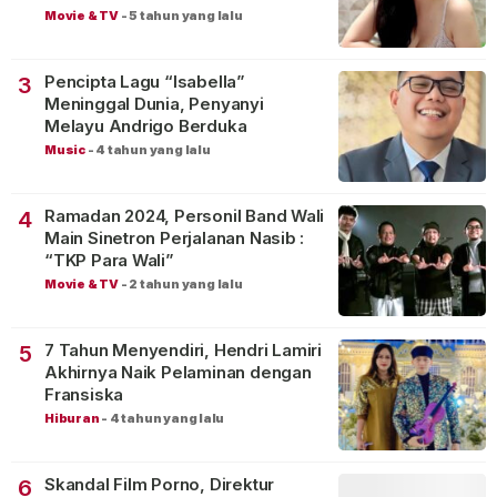
Movie & TV
-
5 tahun yang lalu
Pencipta Lagu “Isabella”
3
Meninggal Dunia, Penyanyi
Melayu Andrigo Berduka
Music
-
4 tahun yang lalu
Ramadan 2024, Personil Band Wali
4
Main Sinetron Perjalanan Nasib :
“TKP Para Wali”
Movie & TV
-
2 tahun yang lalu
7 Tahun Menyendiri, Hendri Lamiri
5
Akhirnya Naik Pelaminan dengan
Fransiska
Hiburan
-
4 tahun yang lalu
Skandal Film Porno, Direktur
6