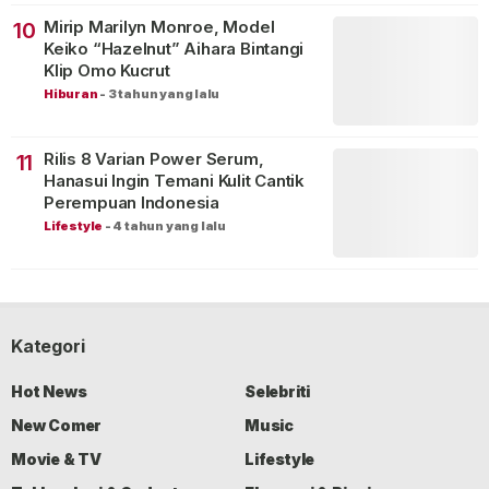
Mirip Marilyn Monroe, Model
10
Keiko “Hazelnut” Aihara Bintangi
Klip Omo Kucrut
Hiburan
-
3 tahun yang lalu
Rilis 8 Varian Power Serum,
11
Hanasui Ingin Temani Kulit Cantik
Perempuan Indonesia
Lifestyle
-
4 tahun yang lalu
Kategori
Hot News
Selebriti
New Comer
Music
Movie & TV
Lifestyle