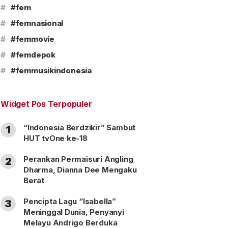
#
#fem
#
#femnasional
#
#femmovie
#
#femdepok
#
#femmusikindonesia
Widget Pos Terpopuler
“Indonesia Berdzikir” Sambut
1
HUT tvOne ke-18
Perankan Permaisuri Angling
2
Dharma, Dianna Dee Mengaku
Berat
Pencipta Lagu “Isabella”
3
Meninggal Dunia, Penyanyi
Melayu Andrigo Berduka