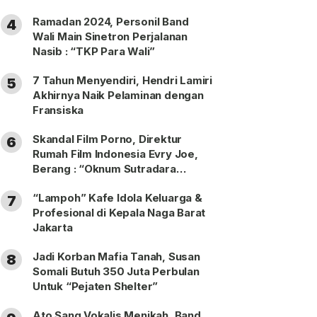
Ramadan 2024, Personil Band
4
Wali Main Sinetron Perjalanan
Nasib : “TKP Para Wali”
7 Tahun Menyendiri, Hendri Lamiri
5
Akhirnya Naik Pelaminan dengan
Fransiska
Skandal Film Porno, Direktur
6
Rumah Film Indonesia Evry Joe,
Berang : “Oknum Sutradara
Merusak Perfilman Indonesia”!
“Lampoh” Kafe Idola Keluarga &
7
Profesional di Kepala Naga Barat
Jakarta
Jadi Korban Mafia Tanah, Susan
8
Somali Butuh 350 Juta Perbulan
Untuk “Pejaten Shelter”
Ato Sang Vokalis Menikah, Band