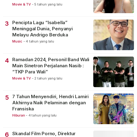
Movie & TV
-
5 tahun yang lalu
Pencipta Lagu “Isabella”
3
Meninggal Dunia, Penyanyi
Melayu Andrigo Berduka
Music
-
4 tahun yang lalu
Ramadan 2024, Personil Band Wali
4
Main Sinetron Perjalanan Nasib :
“TKP Para Wali”
Movie & TV
-
2 tahun yang lalu
7 Tahun Menyendiri, Hendri Lamiri
5
Akhirnya Naik Pelaminan dengan
Fransiska
Hiburan
-
4 tahun yang lalu
Skandal Film Porno, Direktur
6