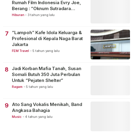
Rumah Film Indonesia Evry Joe,
Berang : “Oknum Sutradara
Merusak Perfilman Indonesia”!
Hiburan
-
3 tahun yang lalu
“Lampoh” Kafe Idola Keluarga &
7
Profesional di Kepala Naga Barat
Jakarta
FEM Travel
-
5 tahun yang lalu
Jadi Korban Mafia Tanah, Susan
8
Somali Butuh 350 Juta Perbulan
Untuk “Pejaten Shelter”
Ragam
-
5 tahun yang lalu
Ato Sang Vokalis Menikah, Band
9
Angkasa Bahagia
Music
-
4 tahun yang lalu