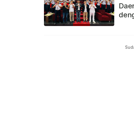
Daer
deng
Sud