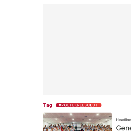
Tag
#POLTEKPELSULUT
Headlin
Gene