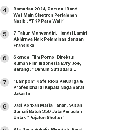
Ramadan 2024, Personil Band
4
Wali Main Sinetron Perjalanan
Nasib : “TKP Para Wali”
7 Tahun Menyendiri, Hendri Lamiri
5
Akhirnya Naik Pelaminan dengan
Fransiska
Skandal Film Porno, Direktur
6
Rumah Film Indonesia Evry Joe,
Berang : “Oknum Sutradara
Merusak Perfilman Indonesia”!
“Lampoh” Kafe Idola Keluarga &
7
Profesional di Kepala Naga Barat
Jakarta
Jadi Korban Mafia Tanah, Susan
8
Somali Butuh 350 Juta Perbulan
Untuk “Pejaten Shelter”
Ato Sang Vokalis Menikah, Band