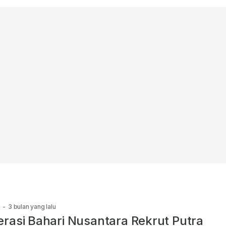
e
-
3 bulan yang lalu
rasi Bahari Nusantara Rekrut Putra