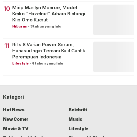
Mirip Marilyn Monroe, Model
10
Keiko “Hazelnut” Aihara Bintangi
Klip Omo Kucrut
Hiburan
-
3 tahun yang lalu
Rilis 8 Varian Power Serum,
11
Hanasui Ingin Temani Kulit Cantik
Perempuan Indonesia
Lifestyle
-
4 tahun yang lalu
Kategori
Hot News
Selebriti
New Comer
Music
Movie & TV
Lifestyle