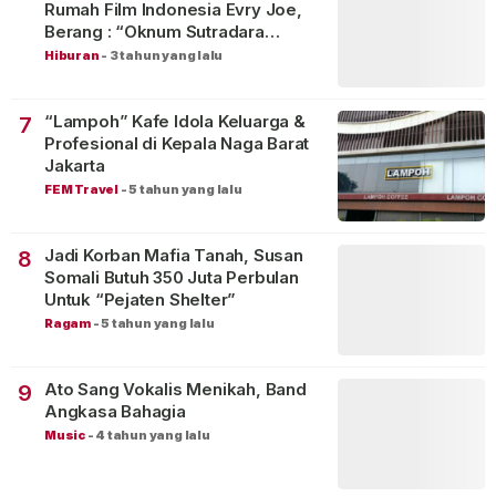
Rumah Film Indonesia Evry Joe,
Berang : “Oknum Sutradara
Merusak Perfilman Indonesia”!
Hiburan
-
3 tahun yang lalu
“Lampoh” Kafe Idola Keluarga &
7
Profesional di Kepala Naga Barat
Jakarta
FEM Travel
-
5 tahun yang lalu
Jadi Korban Mafia Tanah, Susan
8
Somali Butuh 350 Juta Perbulan
Untuk “Pejaten Shelter”
Ragam
-
5 tahun yang lalu
Ato Sang Vokalis Menikah, Band
9
Angkasa Bahagia
Music
-
4 tahun yang lalu