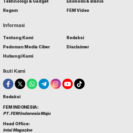
Tekhnologi & Gadget
Ekonomi & Bisnis
Ragam
FEM Video
Informasi
Tentang Kami
Redaksi
Pedoman Media Ciber
Disclaimer
Hubungi Kami
Ikuti Kami
Redaksi
FEM INDONESIA:
PT. FEM Indonesia Maju
Head Office:
Intai Magazine