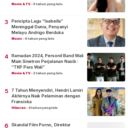
Movie & TV
-
5 tahun yang lalu
Pencipta Lagu “Isabella”
3
Meninggal Dunia, Penyanyi
Melayu Andrigo Berduka
Music
-
4 tahun yang lalu
Ramadan 2024, Personil Band Wali
4
Main Sinetron Perjalanan Nasib :
“TKP Para Wali”
Movie & TV
-
2 tahun yang lalu
7 Tahun Menyendiri, Hendri Lamiri
5
Akhirnya Naik Pelaminan dengan
Fransiska
Hiburan
-
4 tahun yang lalu
Skandal Film Porno, Direktur
6