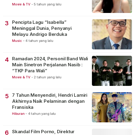
Movie & TV
-
5 tahun yang lalu
Pencipta Lagu “Isabella”
3
Meninggal Dunia, Penyanyi
Melayu Andrigo Berduka
Music
-
4 tahun yang lalu
Ramadan 2024, Personil Band Wali
4
Main Sinetron Perjalanan Nasib :
“TKP Para Wali”
Movie & TV
-
2 tahun yang lalu
7 Tahun Menyendiri, Hendri Lamiri
5
Akhirnya Naik Pelaminan dengan
Fransiska
Hiburan
-
4 tahun yang lalu
Skandal Film Porno, Direktur
6