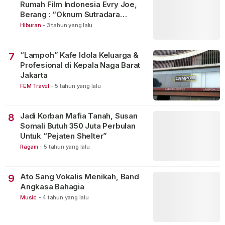
Rumah Film Indonesia Evry Joe,
Berang : “Oknum Sutradara
Merusak Perfilman Indonesia”!
Hiburan
-
3 tahun yang lalu
“Lampoh” Kafe Idola Keluarga &
7
Profesional di Kepala Naga Barat
Jakarta
FEM Travel
-
5 tahun yang lalu
Jadi Korban Mafia Tanah, Susan
8
Somali Butuh 350 Juta Perbulan
Untuk “Pejaten Shelter”
Ragam
-
5 tahun yang lalu
Ato Sang Vokalis Menikah, Band
9
Angkasa Bahagia
Music
-
4 tahun yang lalu