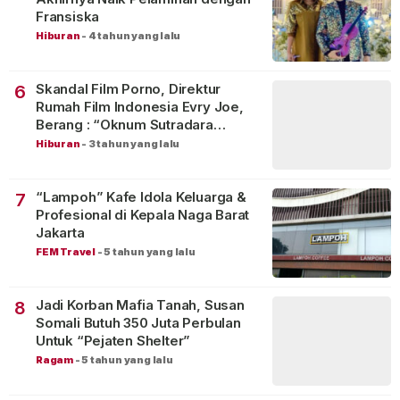
Fransiska
Hiburan
-
4 tahun yang lalu
Skandal Film Porno, Direktur
6
Rumah Film Indonesia Evry Joe,
Berang : “Oknum Sutradara
Merusak Perfilman Indonesia”!
Hiburan
-
3 tahun yang lalu
“Lampoh” Kafe Idola Keluarga &
7
Profesional di Kepala Naga Barat
Jakarta
FEM Travel
-
5 tahun yang lalu
Jadi Korban Mafia Tanah, Susan
8
Somali Butuh 350 Juta Perbulan
Untuk “Pejaten Shelter”
Ragam
-
5 tahun yang lalu