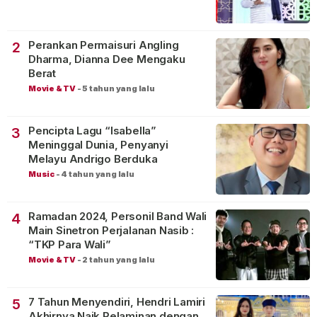
Perankan Permaisuri Angling
2
Dharma, Dianna Dee Mengaku
Berat
Movie & TV
-
5 tahun yang lalu
Pencipta Lagu “Isabella”
3
Meninggal Dunia, Penyanyi
Melayu Andrigo Berduka
Music
-
4 tahun yang lalu
Ramadan 2024, Personil Band Wali
4
Main Sinetron Perjalanan Nasib :
“TKP Para Wali”
Movie & TV
-
2 tahun yang lalu
7 Tahun Menyendiri, Hendri Lamiri
5
Akhirnya Naik Pelaminan dengan