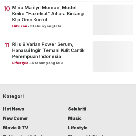
Mirip Marilyn Monroe, Model
10
Keiko “Hazelnut” Aihara Bintangi
Klip Omo Kucrut
Hiburan
-
3 tahun yang lalu
Rilis 8 Varian Power Serum,
11
Hanasui Ingin Temani Kulit Cantik
Perempuan Indonesia
Lifestyle
-
4 tahun yang lalu
Kategori
Hot News
Selebriti
New Comer
Music
Movie & TV
Lifestyle