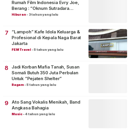
Rumah Film Indonesia Evry Joe,
Berang : “Oknum Sutradara
Merusak Perfilman Indonesia”!
Hiburan
-
3 tahun yang lalu
“Lampoh” Kafe Idola Keluarga &
7
Profesional di Kepala Naga Barat
Jakarta
FEM Travel
-
5 tahun yang lalu
Jadi Korban Mafia Tanah, Susan
8
Somali Butuh 350 Juta Perbulan
Untuk “Pejaten Shelter”
Ragam
-
5 tahun yang lalu
Ato Sang Vokalis Menikah, Band
9
Angkasa Bahagia
Music
-
4 tahun yang lalu