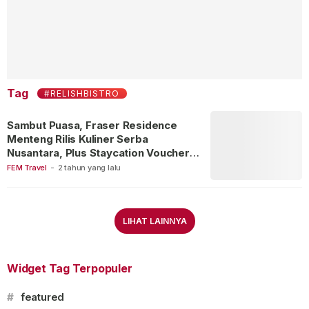
Tag
#RELISHBISTRO
Sambut Puasa, Fraser Residence
Menteng Rilis Kuliner Serba
Nusantara, Plus Staycation Voucher
Thailand & Malaysia, Ini Syaratnya!
FEM Travel
-
2 tahun yang lalu
LIHAT LAINNYA
Widget Tag Terpopuler
#
featured