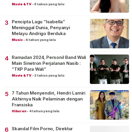
Movie & TV
-
5 tahun yang lalu
Pencipta Lagu “Isabella”
3
Meninggal Dunia, Penyanyi
Melayu Andrigo Berduka
Music
-
4 tahun yang lalu
Ramadan 2024, Personil Band Wali
4
Main Sinetron Perjalanan Nasib :
“TKP Para Wali”
Movie & TV
-
2 tahun yang lalu
7 Tahun Menyendiri, Hendri Lamiri
5
Akhirnya Naik Pelaminan dengan
Fransiska
Hiburan
-
4 tahun yang lalu
Skandal Film Porno, Direktur
6