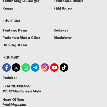
Tekhnologi & Gadget
Ekonomi & Bisnis
Ragam
FEM Video
Informasi
Tentang Kami
Redaksi
Pedoman Media Ciber
Disclaimer
Hubungi Kami
Ikuti Kami
Redaksi
FEM INDONESIA:
PT. FEM Indonesia Maju
Head Office:
Intai Magazine