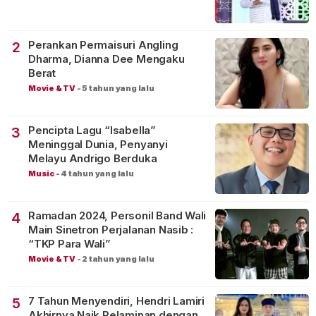
Perankan Permaisuri Angling
2
Dharma, Dianna Dee Mengaku
Berat
Movie & TV
-
5 tahun yang lalu
Pencipta Lagu “Isabella”
3
Meninggal Dunia, Penyanyi
Melayu Andrigo Berduka
Music
-
4 tahun yang lalu
Ramadan 2024, Personil Band Wali
4
Main Sinetron Perjalanan Nasib :
“TKP Para Wali”
Movie & TV
-
2 tahun yang lalu
7 Tahun Menyendiri, Hendri Lamiri
5
Akhirnya Naik Pelaminan dengan