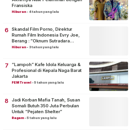
Fransiska
Hiburan
-
4 tahun yang lalu
Skandal Film Porno, Direktur
6
Rumah Film Indonesia Evry Joe,
Berang : “Oknum Sutradara
Merusak Perfilman Indonesia”!
Hiburan
-
3 tahun yang lalu
“Lampoh” Kafe Idola Keluarga &
7
Profesional di Kepala Naga Barat
Jakarta
FEM Travel
-
5 tahun yang lalu
Jadi Korban Mafia Tanah, Susan
8
Somali Butuh 350 Juta Perbulan
Untuk “Pejaten Shelter”
Ragam
-
5 tahun yang lalu