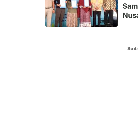
Samp
Nus
Suda