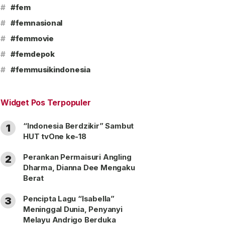
#
#fem
#
#femnasional
#
#femmovie
#
#femdepok
#
#femmusikindonesia
Widget Pos Terpopuler
“Indonesia Berdzikir” Sambut
1
HUT tvOne ke-18
Perankan Permaisuri Angling
2
Dharma, Dianna Dee Mengaku
Berat
Pencipta Lagu “Isabella”
3
Meninggal Dunia, Penyanyi
Melayu Andrigo Berduka