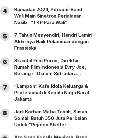
Ramadan 2024, Personil Band
4
Wali Main Sinetron Perjalanan
Nasib : “TKP Para Wali”
7 Tahun Menyendiri, Hendri Lamiri
5
Akhirnya Naik Pelaminan dengan
Fransiska
Skandal Film Porno, Direktur
6
Rumah Film Indonesia Evry Joe,
Berang : “Oknum Sutradara
Merusak Perfilman Indonesia”!
“Lampoh” Kafe Idola Keluarga &
7
Profesional di Kepala Naga Barat
Jakarta
Jadi Korban Mafia Tanah, Susan
8
Somali Butuh 350 Juta Perbulan
Untuk “Pejaten Shelter”
Ato Sang Vokalis Menikah, Band