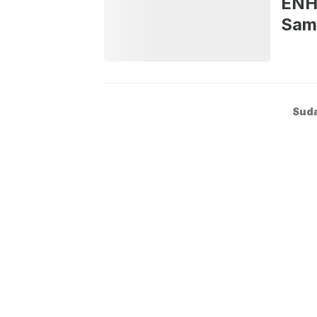
ENH
Sam
Suda