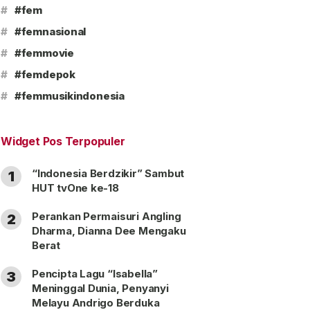
#
#fem
#
#femnasional
#
#femmovie
#
#femdepok
#
#femmusikindonesia
Widget Pos Terpopuler
“Indonesia Berdzikir” Sambut
1
HUT tvOne ke-18
Perankan Permaisuri Angling
2
Dharma, Dianna Dee Mengaku
Berat
Pencipta Lagu “Isabella”
3
Meninggal Dunia, Penyanyi
Melayu Andrigo Berduka