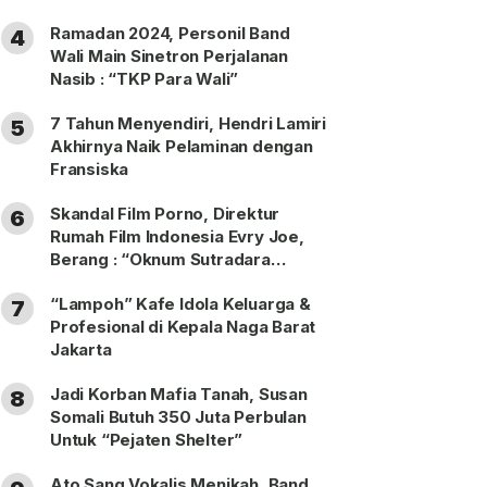
Ramadan 2024, Personil Band
4
Wali Main Sinetron Perjalanan
Nasib : “TKP Para Wali”
7 Tahun Menyendiri, Hendri Lamiri
5
Akhirnya Naik Pelaminan dengan
Fransiska
Skandal Film Porno, Direktur
6
Rumah Film Indonesia Evry Joe,
Berang : “Oknum Sutradara
Merusak Perfilman Indonesia”!
“Lampoh” Kafe Idola Keluarga &
7
Profesional di Kepala Naga Barat
Jakarta
Jadi Korban Mafia Tanah, Susan
8
Somali Butuh 350 Juta Perbulan
Untuk “Pejaten Shelter”
Ato Sang Vokalis Menikah, Band