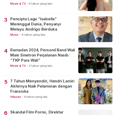
Movie & TV
-
5 tahun yang lalu
Pencipta Lagu “Isabella”
3
Meninggal Dunia, Penyanyi
Melayu Andrigo Berduka
Music
-
4 tahun yang lalu
Ramadan 2024, Personil Band Wali
4
Main Sinetron Perjalanan Nasib :
“TKP Para Wali”
Movie & TV
-
2 tahun yang lalu
7 Tahun Menyendiri, Hendri Lamiri
5
Akhirnya Naik Pelaminan dengan
Fransiska
Hiburan
-
4 tahun yang lalu
Skandal Film Porno, Direktur
6