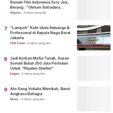
Rumah Film Indonesia Evry Joe,
Berang : “Oknum Sutradara
Merusak Perfilman Indonesia”!
Hiburan
-
3 tahun yang lalu
“Lampoh” Kafe Idola Keluarga &
7
Profesional di Kepala Naga Barat
Jakarta
FEM Travel
-
5 tahun yang lalu
Jadi Korban Mafia Tanah, Susan
8
Somali Butuh 350 Juta Perbulan
Untuk “Pejaten Shelter”
Ragam
-
5 tahun yang lalu
Ato Sang Vokalis Menikah, Band
9
Angkasa Bahagia
Music
-
4 tahun yang lalu