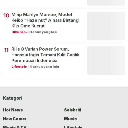
Mirip Marilyn Monroe, Model
10
Keiko “Hazelnut” Aihara Bintangi
Klip Omo Kucrut
Hiburan
-
3 tahun yang lalu
Rilis 8 Varian Power Serum,
11
Hanasui Ingin Temani Kulit Cantik
Perempuan Indonesia
Lifestyle
-
4 tahun yang lalu
Kategori
Hot News
Selebriti
New Comer
Music
Movie & TV
Lifestyle