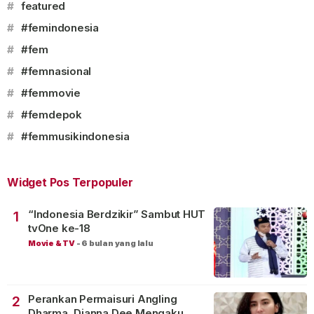
#
featured
#
#femindonesia
#
#fem
#
#femnasional
#
#femmovie
#
#femdepok
#
#femmusikindonesia
Widget Pos Terpopuler
“Indonesia Berdzikir” Sambut HUT
1
tvOne ke-18
Movie & TV
-
6 bulan yang lalu
Perankan Permaisuri Angling
2
Dharma, Dianna Dee Mengaku