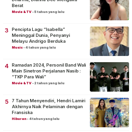
Berat
Movie & TV
-
5 tahun yang lalu
Pencipta Lagu “Isabella”
3
Meninggal Dunia, Penyanyi
Melayu Andrigo Berduka
Music
-
4 tahun yang lalu
Ramadan 2024, Personil Band Wali
4
Main Sinetron Perjalanan Nasib :
“TKP Para Wali”
Movie & TV
-
2 tahun yang lalu
7 Tahun Menyendiri, Hendri Lamiri
5
Akhirnya Naik Pelaminan dengan
Fransiska
Hiburan
-
4 tahun yang lalu