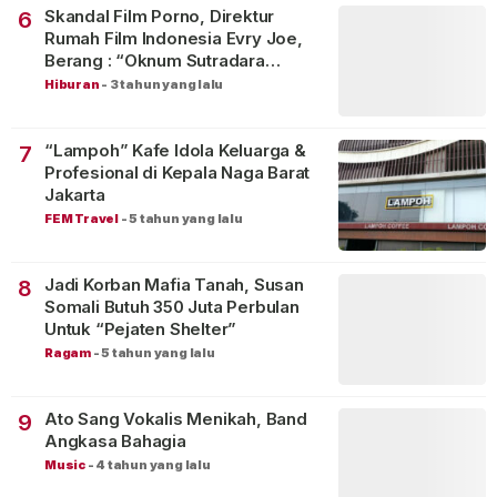
Skandal Film Porno, Direktur
6
Rumah Film Indonesia Evry Joe,
Berang : “Oknum Sutradara
Merusak Perfilman Indonesia”!
Hiburan
-
3 tahun yang lalu
“Lampoh” Kafe Idola Keluarga &
7
Profesional di Kepala Naga Barat
Jakarta
FEM Travel
-
5 tahun yang lalu
Jadi Korban Mafia Tanah, Susan
8
Somali Butuh 350 Juta Perbulan
Untuk “Pejaten Shelter”
Ragam
-
5 tahun yang lalu
Ato Sang Vokalis Menikah, Band
9
Angkasa Bahagia
Music
-
4 tahun yang lalu