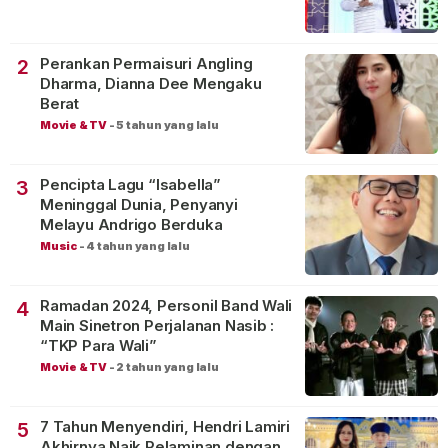
Perankan Permaisuri Angling
2
Dharma, Dianna Dee Mengaku
Berat
Movie & TV
-
5 tahun yang lalu
Pencipta Lagu “Isabella”
3
Meninggal Dunia, Penyanyi
Melayu Andrigo Berduka
Music
-
4 tahun yang lalu
Ramadan 2024, Personil Band Wali
4
Main Sinetron Perjalanan Nasib :
“TKP Para Wali”
Movie & TV
-
2 tahun yang lalu
7 Tahun Menyendiri, Hendri Lamiri
5
Akhirnya Naik Pelaminan dengan