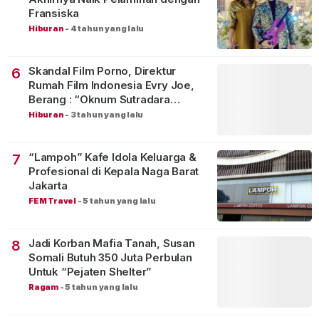
Fransiska
Hiburan
-
4 tahun yang lalu
Skandal Film Porno, Direktur
6
Rumah Film Indonesia Evry Joe,
Berang : “Oknum Sutradara
Merusak Perfilman Indonesia”!
Hiburan
-
3 tahun yang lalu
“Lampoh” Kafe Idola Keluarga &
7
Profesional di Kepala Naga Barat
Jakarta
FEM Travel
-
5 tahun yang lalu
Jadi Korban Mafia Tanah, Susan
8
Somali Butuh 350 Juta Perbulan
Untuk “Pejaten Shelter”
Ragam
-
5 tahun yang lalu