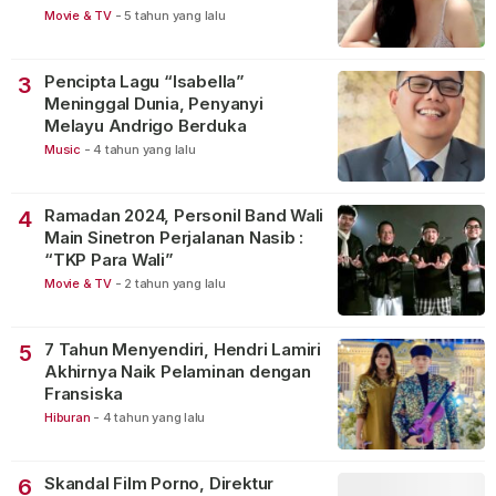
Movie & TV
-
5 tahun yang lalu
Pencipta Lagu “Isabella”
3
Meninggal Dunia, Penyanyi
Melayu Andrigo Berduka
Music
-
4 tahun yang lalu
Ramadan 2024, Personil Band Wali
4
Main Sinetron Perjalanan Nasib :
“TKP Para Wali”
Movie & TV
-
2 tahun yang lalu
7 Tahun Menyendiri, Hendri Lamiri
5
Akhirnya Naik Pelaminan dengan
Fransiska
Hiburan
-
4 tahun yang lalu
Skandal Film Porno, Direktur
6