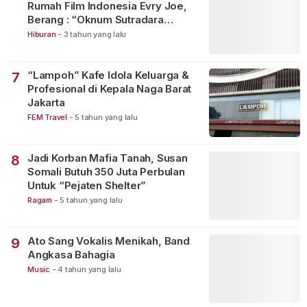
Rumah Film Indonesia Evry Joe,
Berang : “Oknum Sutradara
Merusak Perfilman Indonesia”!
Hiburan
-
3 tahun yang lalu
“Lampoh” Kafe Idola Keluarga &
7
Profesional di Kepala Naga Barat
Jakarta
FEM Travel
-
5 tahun yang lalu
Jadi Korban Mafia Tanah, Susan
8
Somali Butuh 350 Juta Perbulan
Untuk “Pejaten Shelter”
Ragam
-
5 tahun yang lalu
Ato Sang Vokalis Menikah, Band
9
Angkasa Bahagia
Music
-
4 tahun yang lalu