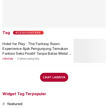
Tag
#SENAYANPARK
Hotel for Play : The Fantasy Room
Experience Ajak Pengunjung Temukan
Fantasi Seks Positif Tanpa Batas Melalui
Instalasi Seni
Lifestyle
-
2 tahun yang lalu
LIHAT LAINNYA
Widget Tag Terpopuler
#
featured