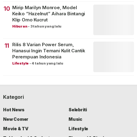
Mirip Marilyn Monroe, Model
10
Keiko “Hazelnut” Aihara Bintangi
Klip Omo Kucrut
Hiburan
-
3 tahun yang lalu
Rilis 8 Varian Power Serum,
11
Hanasui Ingin Temani Kulit Cantik
Perempuan Indonesia
Lifestyle
-
4 tahun yang lalu
Kategori
Hot News
Selebriti
New Comer
Music
Movie & TV
Lifestyle