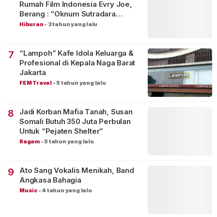
Rumah Film Indonesia Evry Joe,
Berang : “Oknum Sutradara
Merusak Perfilman Indonesia”!
Hiburan
-
3 tahun yang lalu
“Lampoh” Kafe Idola Keluarga &
7
Profesional di Kepala Naga Barat
Jakarta
FEM Travel
-
5 tahun yang lalu
Jadi Korban Mafia Tanah, Susan
8
Somali Butuh 350 Juta Perbulan
Untuk “Pejaten Shelter”
Ragam
-
5 tahun yang lalu
Ato Sang Vokalis Menikah, Band
9
Angkasa Bahagia
Music
-
4 tahun yang lalu