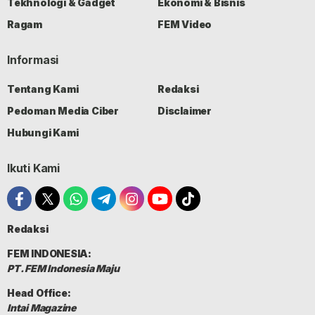
Tekhnologi & Gadget
Ekonomi & Bisnis
Ragam
FEM Video
Informasi
Tentang Kami
Redaksi
Pedoman Media Ciber
Disclaimer
Hubungi Kami
Ikuti Kami
Redaksi
FEM INDONESIA:
PT. FEM Indonesia Maju
Head Office:
Intai Magazine