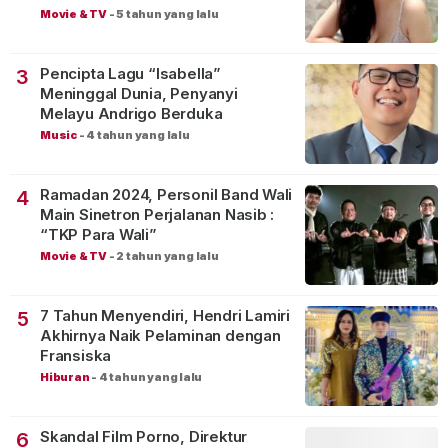
Movie & TV
-
5 tahun yang lalu
Pencipta Lagu “Isabella”
3
Meninggal Dunia, Penyanyi
Melayu Andrigo Berduka
Music
-
4 tahun yang lalu
Ramadan 2024, Personil Band Wali
4
Main Sinetron Perjalanan Nasib :
“TKP Para Wali”
Movie & TV
-
2 tahun yang lalu
7 Tahun Menyendiri, Hendri Lamiri
5
Akhirnya Naik Pelaminan dengan
Fransiska
Hiburan
-
4 tahun yang lalu
Skandal Film Porno, Direktur
6