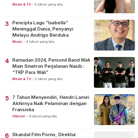
Movie & TV
-
5 tahun yang lalu
Pencipta Lagu “Isabella”
3
Meninggal Dunia, Penyanyi
Melayu Andrigo Berduka
Music
-
4 tahun yang lalu
Ramadan 2024, Personil Band Wali
4
Main Sinetron Perjalanan Nasib :
“TKP Para Wali”
Movie & TV
-
2 tahun yang lalu
7 Tahun Menyendiri, Hendri Lamiri
5
Akhirnya Naik Pelaminan dengan
Fransiska
Hiburan
-
4 tahun yang lalu
Skandal Film Porno, Direktur
6