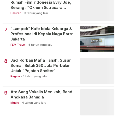
Rumah Film Indonesia Evry Joe,
Berang : “Oknum Sutradara
Merusak Perfilman Indonesia”!
Hiburan
-
3 tahun yang lalu
“Lampoh” Kafe Idola Keluarga &
7
Profesional di Kepala Naga Barat
Jakarta
FEM Travel
-
5 tahun yang lalu
Jadi Korban Mafia Tanah, Susan
8
Somali Butuh 350 Juta Perbulan
Untuk “Pejaten Shelter”
Ragam
-
5 tahun yang lalu
Ato Sang Vokalis Menikah, Band
9
Angkasa Bahagia
Music
-
4 tahun yang lalu