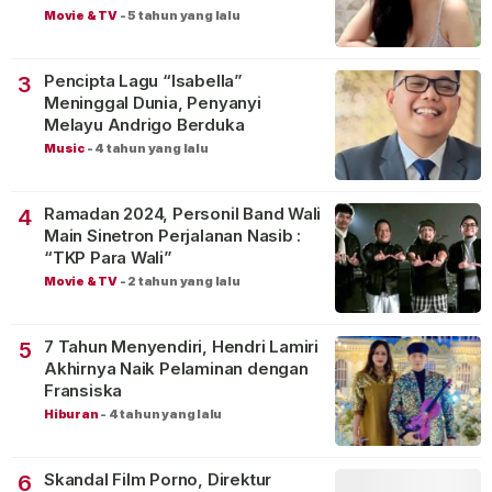
Movie & TV
-
5 tahun yang lalu
Pencipta Lagu “Isabella”
3
Meninggal Dunia, Penyanyi
Melayu Andrigo Berduka
Music
-
4 tahun yang lalu
Ramadan 2024, Personil Band Wali
4
Main Sinetron Perjalanan Nasib :
“TKP Para Wali”
Movie & TV
-
2 tahun yang lalu
7 Tahun Menyendiri, Hendri Lamiri
5
Akhirnya Naik Pelaminan dengan
Fransiska
Hiburan
-
4 tahun yang lalu
Skandal Film Porno, Direktur
6