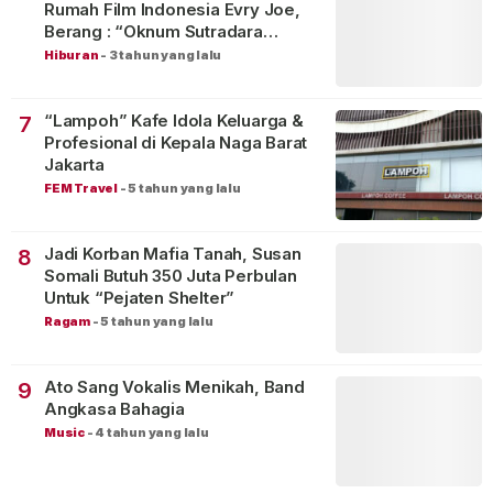
Rumah Film Indonesia Evry Joe,
Berang : “Oknum Sutradara
Merusak Perfilman Indonesia”!
Hiburan
-
3 tahun yang lalu
“Lampoh” Kafe Idola Keluarga &
7
Profesional di Kepala Naga Barat
Jakarta
FEM Travel
-
5 tahun yang lalu
Jadi Korban Mafia Tanah, Susan
8
Somali Butuh 350 Juta Perbulan
Untuk “Pejaten Shelter”
Ragam
-
5 tahun yang lalu
Ato Sang Vokalis Menikah, Band
9
Angkasa Bahagia
Music
-
4 tahun yang lalu