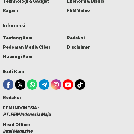
Tekhnologi & Gadget
Ekonomi & Bisnis
Ragam
FEM Video
Informasi
Tentang Kami
Redaksi
Pedoman Media Ciber
Disclaimer
Hubungi Kami
Ikuti Kami
Redaksi
FEM INDONESIA:
PT. FEM Indonesia Maju
Head Office:
Intai Magazine