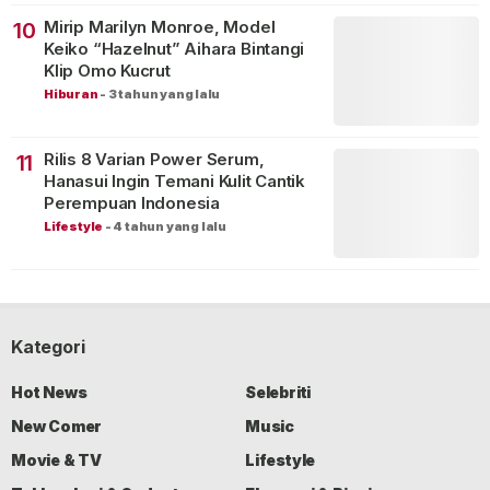
Mirip Marilyn Monroe, Model
10
Keiko “Hazelnut” Aihara Bintangi
Klip Omo Kucrut
Hiburan
-
3 tahun yang lalu
Rilis 8 Varian Power Serum,
11
Hanasui Ingin Temani Kulit Cantik
Perempuan Indonesia
Lifestyle
-
4 tahun yang lalu
Kategori
Hot News
Selebriti
New Comer
Music
Movie & TV
Lifestyle