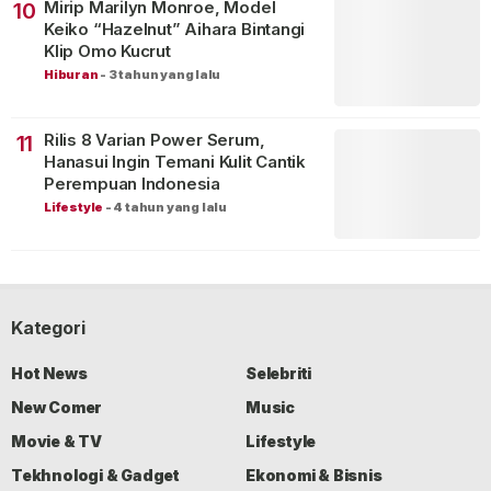
Mirip Marilyn Monroe, Model
10
Keiko “Hazelnut” Aihara Bintangi
Klip Omo Kucrut
Hiburan
-
3 tahun yang lalu
Rilis 8 Varian Power Serum,
11
Hanasui Ingin Temani Kulit Cantik
Perempuan Indonesia
Lifestyle
-
4 tahun yang lalu
Kategori
Hot News
Selebriti
New Comer
Music
Movie & TV
Lifestyle
Tekhnologi & Gadget
Ekonomi & Bisnis