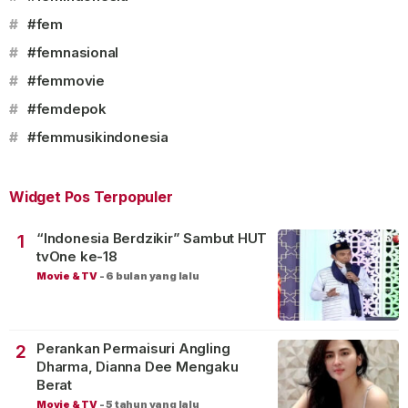
#
#fem
#
#femnasional
#
#femmovie
#
#femdepok
#
#femmusikindonesia
Widget Pos Terpopuler
“Indonesia Berdzikir” Sambut HUT
1
tvOne ke-18
Movie & TV
-
6 bulan yang lalu
Perankan Permaisuri Angling
2
Dharma, Dianna Dee Mengaku
Berat
Movie & TV
-
5 tahun yang lalu