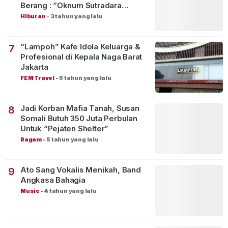
Berang : “Oknum Sutradara
Merusak Perfilman Indonesia”!
Hiburan
-
3 tahun yang lalu
“Lampoh” Kafe Idola Keluarga &
7
Profesional di Kepala Naga Barat
Jakarta
FEM Travel
-
5 tahun yang lalu
Jadi Korban Mafia Tanah, Susan
8
Somali Butuh 350 Juta Perbulan
Untuk “Pejaten Shelter”
Ragam
-
5 tahun yang lalu
Ato Sang Vokalis Menikah, Band
9
Angkasa Bahagia
Music
-
4 tahun yang lalu