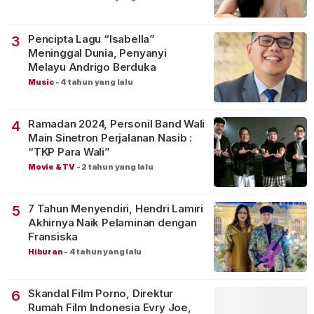
Pencipta Lagu “Isabella”
3
Meninggal Dunia, Penyanyi
Melayu Andrigo Berduka
Music
-
4 tahun yang lalu
Ramadan 2024, Personil Band Wali
4
Main Sinetron Perjalanan Nasib :
“TKP Para Wali”
Movie & TV
-
2 tahun yang lalu
7 Tahun Menyendiri, Hendri Lamiri
5
Akhirnya Naik Pelaminan dengan
Fransiska
Hiburan
-
4 tahun yang lalu
Skandal Film Porno, Direktur
6
Rumah Film Indonesia Evry Joe,