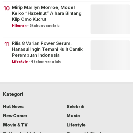
Mirip Marilyn Monroe, Model
10
Keiko “Hazelnut” Aihara Bintangi
Klip Omo Kucrut
Hiburan
-
3 tahun yang lalu
Rilis 8 Varian Power Serum,
11
Hanasui Ingin Temani Kulit Cantik
Perempuan Indonesia
Lifestyle
-
4 tahun yang lalu
Kategori
Hot News
Selebriti
New Comer
Music
Movie & TV
Lifestyle