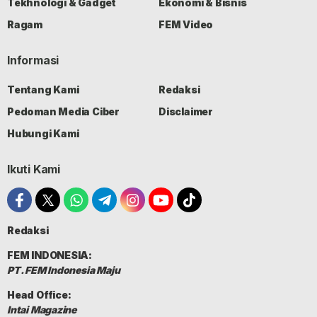
Tekhnologi & Gadget
Ekonomi & Bisnis
Ragam
FEM Video
Informasi
Tentang Kami
Redaksi
Pedoman Media Ciber
Disclaimer
Hubungi Kami
Ikuti Kami
Redaksi
FEM INDONESIA:
PT. FEM Indonesia Maju
Head Office:
Intai Magazine