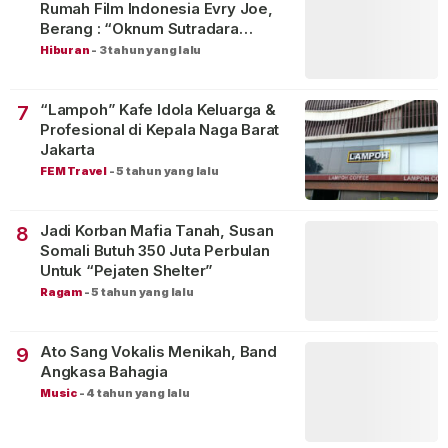
Rumah Film Indonesia Evry Joe,
Berang : “Oknum Sutradara
Merusak Perfilman Indonesia”!
Hiburan
-
3 tahun yang lalu
“Lampoh” Kafe Idola Keluarga &
7
Profesional di Kepala Naga Barat
Jakarta
FEM Travel
-
5 tahun yang lalu
Jadi Korban Mafia Tanah, Susan
8
Somali Butuh 350 Juta Perbulan
Untuk “Pejaten Shelter”
Ragam
-
5 tahun yang lalu
Ato Sang Vokalis Menikah, Band
9
Angkasa Bahagia
Music
-
4 tahun yang lalu