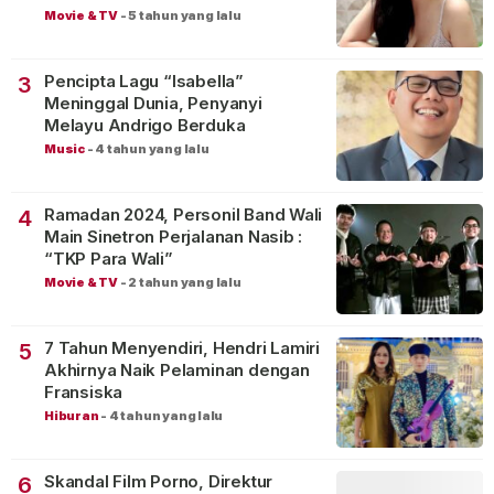
Movie & TV
-
5 tahun yang lalu
Pencipta Lagu “Isabella”
3
Meninggal Dunia, Penyanyi
Melayu Andrigo Berduka
Music
-
4 tahun yang lalu
Ramadan 2024, Personil Band Wali
4
Main Sinetron Perjalanan Nasib :
“TKP Para Wali”
Movie & TV
-
2 tahun yang lalu
7 Tahun Menyendiri, Hendri Lamiri
5
Akhirnya Naik Pelaminan dengan
Fransiska
Hiburan
-
4 tahun yang lalu
Skandal Film Porno, Direktur
6