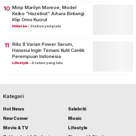
Mirip Marilyn Monroe, Model
10
Keiko “Hazelnut” Aihara Bintangi
Klip Omo Kucrut
Hiburan
-
3 tahun yang lalu
Rilis 8 Varian Power Serum,
11
Hanasui Ingin Temani Kulit Cantik
Perempuan Indonesia
Lifestyle
-
4 tahun yang lalu
Kategori
Hot News
Selebriti
New Comer
Music
Movie & TV
Lifestyle