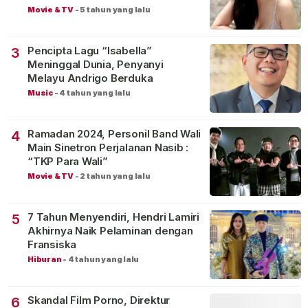
Movie & TV
-
5 tahun yang lalu
Pencipta Lagu “Isabella”
3
Meninggal Dunia, Penyanyi
Melayu Andrigo Berduka
Music
-
4 tahun yang lalu
Ramadan 2024, Personil Band Wali
4
Main Sinetron Perjalanan Nasib :
“TKP Para Wali”
Movie & TV
-
2 tahun yang lalu
7 Tahun Menyendiri, Hendri Lamiri
5
Akhirnya Naik Pelaminan dengan
Fransiska
Hiburan
-
4 tahun yang lalu
Skandal Film Porno, Direktur
6