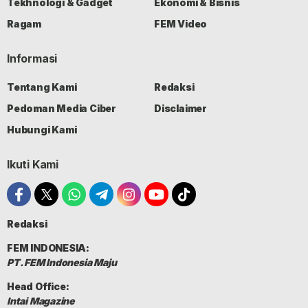
Tekhnologi & Gadget
Ekonomi & Bisnis
Ragam
FEM Video
Informasi
Tentang Kami
Redaksi
Pedoman Media Ciber
Disclaimer
Hubungi Kami
Ikuti Kami
Redaksi
FEM INDONESIA:
PT. FEM Indonesia Maju
Head Office:
Intai Magazine