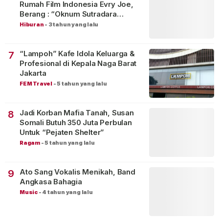
Rumah Film Indonesia Evry Joe,
Berang : “Oknum Sutradara
Merusak Perfilman Indonesia”!
Hiburan
-
3 tahun yang lalu
“Lampoh” Kafe Idola Keluarga &
7
Profesional di Kepala Naga Barat
Jakarta
FEM Travel
-
5 tahun yang lalu
Jadi Korban Mafia Tanah, Susan
8
Somali Butuh 350 Juta Perbulan
Untuk “Pejaten Shelter”
Ragam
-
5 tahun yang lalu
Ato Sang Vokalis Menikah, Band
9
Angkasa Bahagia
Music
-
4 tahun yang lalu