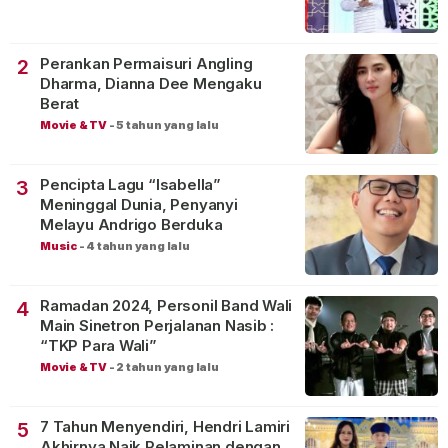
Perankan Permaisuri Angling
2
Dharma, Dianna Dee Mengaku
Berat
Movie & TV
-
5 tahun yang lalu
Pencipta Lagu “Isabella”
3
Meninggal Dunia, Penyanyi
Melayu Andrigo Berduka
Music
-
4 tahun yang lalu
Ramadan 2024, Personil Band Wali
4
Main Sinetron Perjalanan Nasib :
“TKP Para Wali”
Movie & TV
-
2 tahun yang lalu
7 Tahun Menyendiri, Hendri Lamiri
5
Akhirnya Naik Pelaminan dengan