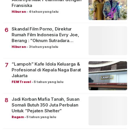
Fransiska
Hiburan
-
4 tahun yang lalu
Skandal Film Porno, Direktur
6
Rumah Film Indonesia Evry Joe,
Berang : “Oknum Sutradara
Merusak Perfilman Indonesia”!
Hiburan
-
3 tahun yang lalu
“Lampoh” Kafe Idola Keluarga &
7
Profesional di Kepala Naga Barat
Jakarta
FEM Travel
-
5 tahun yang lalu
Jadi Korban Mafia Tanah, Susan
8
Somali Butuh 350 Juta Perbulan
Untuk “Pejaten Shelter”
Ragam
-
5 tahun yang lalu