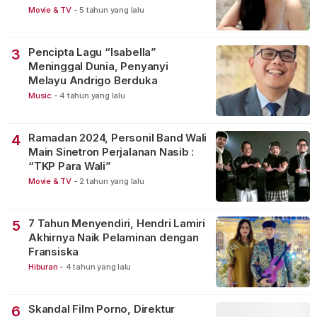
Movie & TV
-
5 tahun yang lalu
Pencipta Lagu “Isabella”
3
Meninggal Dunia, Penyanyi
Melayu Andrigo Berduka
Music
-
4 tahun yang lalu
Ramadan 2024, Personil Band Wali
4
Main Sinetron Perjalanan Nasib :
“TKP Para Wali”
Movie & TV
-
2 tahun yang lalu
7 Tahun Menyendiri, Hendri Lamiri
5
Akhirnya Naik Pelaminan dengan
Fransiska
Hiburan
-
4 tahun yang lalu
Skandal Film Porno, Direktur
6