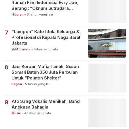
Rumah Film Indonesia Evry Joe,
Berang : “Oknum Sutradara
Merusak Perfilman Indonesia”!
Hiburan
-
3 tahun yang lalu
“Lampoh” Kafe Idola Keluarga &
7
Profesional di Kepala Naga Barat
Jakarta
FEM Travel
-
5 tahun yang lalu
Jadi Korban Mafia Tanah, Susan
8
Somali Butuh 350 Juta Perbulan
Untuk “Pejaten Shelter”
Ragam
-
5 tahun yang lalu
Ato Sang Vokalis Menikah, Band
9
Angkasa Bahagia
Music
-
4 tahun yang lalu