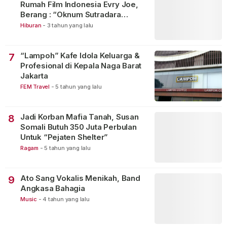
Rumah Film Indonesia Evry Joe,
Berang : “Oknum Sutradara
Merusak Perfilman Indonesia”!
Hiburan
-
3 tahun yang lalu
“Lampoh” Kafe Idola Keluarga &
7
Profesional di Kepala Naga Barat
Jakarta
FEM Travel
-
5 tahun yang lalu
Jadi Korban Mafia Tanah, Susan
8
Somali Butuh 350 Juta Perbulan
Untuk “Pejaten Shelter”
Ragam
-
5 tahun yang lalu
Ato Sang Vokalis Menikah, Band
9
Angkasa Bahagia
Music
-
4 tahun yang lalu