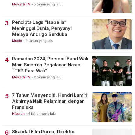
Movie & TV
-
5 tahun yang lalu
Pencipta Lagu “Isabella”
3
Meninggal Dunia, Penyanyi
Melayu Andrigo Berduka
Music
-
4 tahun yang lalu
Ramadan 2024, Personil Band Wali
4
Main Sinetron Perjalanan Nasib :
“TKP Para Wali”
Movie & TV
-
2 tahun yang lalu
7 Tahun Menyendiri, Hendri Lamiri
5
Akhirnya Naik Pelaminan dengan
Fransiska
Hiburan
-
4 tahun yang lalu
Skandal Film Porno, Direktur
6