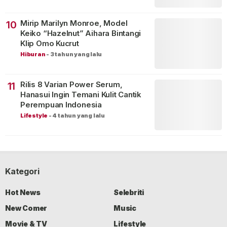
Mirip Marilyn Monroe, Model
10
Keiko “Hazelnut” Aihara Bintangi
Klip Omo Kucrut
Hiburan
-
3 tahun yang lalu
Rilis 8 Varian Power Serum,
11
Hanasui Ingin Temani Kulit Cantik
Perempuan Indonesia
Lifestyle
-
4 tahun yang lalu
Kategori
Hot News
Selebriti
New Comer
Music
Movie & TV
Lifestyle