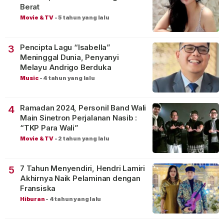
Berat
Movie & TV
-
5 tahun yang lalu
Pencipta Lagu “Isabella”
3
Meninggal Dunia, Penyanyi
Melayu Andrigo Berduka
Music
-
4 tahun yang lalu
Ramadan 2024, Personil Band Wali
4
Main Sinetron Perjalanan Nasib :
“TKP Para Wali”
Movie & TV
-
2 tahun yang lalu
7 Tahun Menyendiri, Hendri Lamiri
5
Akhirnya Naik Pelaminan dengan
Fransiska
Hiburan
-
4 tahun yang lalu