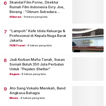
Skandal Film Porno, Direktur
6
Rumah Film Indonesia Evry Joe,
Berang : “Oknum Sutradara
Merusak Perfilman Indonesia”!
Hiburan
-
3 tahun yang lalu
“Lampoh” Kafe Idola Keluarga &
7
Profesional di Kepala Naga Barat
Jakarta
FEM Travel
-
5 tahun yang lalu
Jadi Korban Mafia Tanah, Susan
8
Somali Butuh 350 Juta Perbulan
Untuk “Pejaten Shelter”
Ragam
-
5 tahun yang lalu
Ato Sang Vokalis Menikah, Band
9
Angkasa Bahagia
Music
-
4 tahun yang lalu