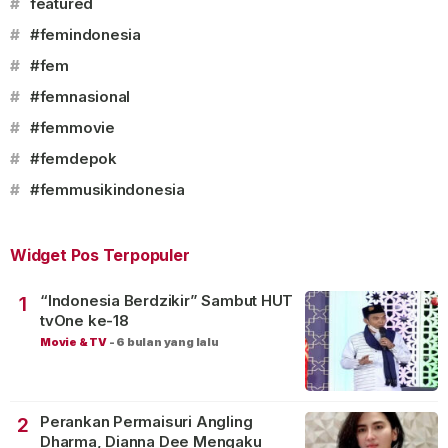
#
featured
#
#femindonesia
#
#fem
#
#femnasional
#
#femmovie
#
#femdepok
#
#femmusikindonesia
Widget Pos Terpopuler
“Indonesia Berdzikir” Sambut HUT
1
tvOne ke-18
Movie & TV
-
6 bulan yang lalu
Perankan Permaisuri Angling
2
Dharma, Dianna Dee Mengaku