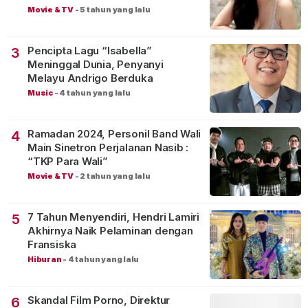
Movie & TV
-
5 tahun yang lalu
Pencipta Lagu “Isabella”
3
Meninggal Dunia, Penyanyi
Melayu Andrigo Berduka
Music
-
4 tahun yang lalu
Ramadan 2024, Personil Band Wali
4
Main Sinetron Perjalanan Nasib :
“TKP Para Wali”
Movie & TV
-
2 tahun yang lalu
7 Tahun Menyendiri, Hendri Lamiri
5
Akhirnya Naik Pelaminan dengan
Fransiska
Hiburan
-
4 tahun yang lalu
Skandal Film Porno, Direktur
6