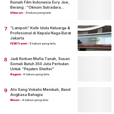
Rumah Film Indonesia Evry Joe,
Berang : “Oknum Sutradara
Merusak Perfilman Indonesia”!
Hiburan
-
3 tahun yang lalu
“Lampoh” Kafe Idola Keluarga &
7
Profesional di Kepala Naga Barat
Jakarta
FEM Travel
-
5 tahun yang lalu
Jadi Korban Mafia Tanah, Susan
8
Somali Butuh 350 Juta Perbulan
Untuk “Pejaten Shelter”
Ragam
-
5 tahun yang lalu
Ato Sang Vokalis Menikah, Band
9
Angkasa Bahagia
Music
-
4 tahun yang lalu