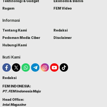
Tekhnologi & Gadget
Ekonomi & Bisnis
Ragam
FEM Video
Informasi
Tentang Kami
Redaksi
Pedoman Media Ciber
Disclaimer
Hubungi Kami
Ikuti Kami
Redaksi
FEM INDONESIA:
PT. FEM Indonesia Maju
Head Office:
Intai Magazine