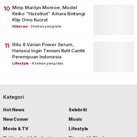
Mirip Marilyn Monroe, Model
10
Keiko “Hazelnut” Aihara Bintangi
Klip Omo Kucrut
Hiburan
-
3 tahun yang lalu
Rilis 8 Varian Power Serum,
11
Hanasui Ingin Temani Kulit Cantik
Perempuan Indonesia
Lifestyle
-
4 tahun yang lalu
Kategori
Hot News
Selebriti
New Comer
Music
Movie & TV
Lifestyle