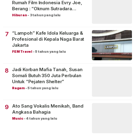
Rumah Film Indonesia Evry Joe,
Berang : “Oknum Sutradara
Merusak Perfilman Indonesia”!
Hiburan
-
3 tahun yang lalu
“Lampoh” Kafe Idola Keluarga &
7
Profesional di Kepala Naga Barat
Jakarta
FEM Travel
-
5 tahun yang lalu
Jadi Korban Mafia Tanah, Susan
8
Somali Butuh 350 Juta Perbulan
Untuk “Pejaten Shelter”
Ragam
-
5 tahun yang lalu
Ato Sang Vokalis Menikah, Band
9
Angkasa Bahagia
Music
-
4 tahun yang lalu