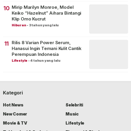
Mirip Marilyn Monroe, Model
10
Keiko “Hazelnut” Aihara Bintangi
Klip Omo Kucrut
Hiburan
-
3 tahun yang lalu
Rilis 8 Varian Power Serum,
11
Hanasui Ingin Temani Kulit Cantik
Perempuan Indonesia
Lifestyle
-
4 tahun yang lalu
Kategori
Hot News
Selebriti
New Comer
Music
Movie & TV
Lifestyle