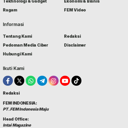
Tekhnologi & Gadget
Ekonomi & Bisnis
Ragam
FEM Video
Informasi
Tentang Kami
Redaksi
Pedoman Media Ciber
Disclaimer
Hubungi Kami
Ikuti Kami
Redaksi
FEM INDONESIA:
PT. FEM Indonesia Maju
Head Office:
Intai Magazine