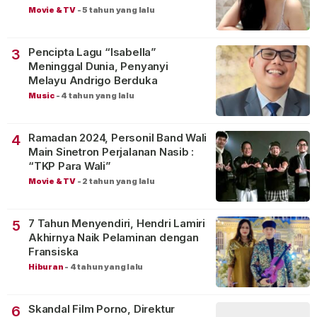
Movie & TV
-
5 tahun yang lalu
Pencipta Lagu “Isabella”
3
Meninggal Dunia, Penyanyi
Melayu Andrigo Berduka
Music
-
4 tahun yang lalu
Ramadan 2024, Personil Band Wali
4
Main Sinetron Perjalanan Nasib :
“TKP Para Wali”
Movie & TV
-
2 tahun yang lalu
7 Tahun Menyendiri, Hendri Lamiri
5
Akhirnya Naik Pelaminan dengan
Fransiska
Hiburan
-
4 tahun yang lalu
Skandal Film Porno, Direktur
6