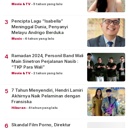
Movie & TV
-
5 tahun yang lalu
Pencipta Lagu “Isabella”
3
Meninggal Dunia, Penyanyi
Melayu Andrigo Berduka
Music
-
4 tahun yang lalu
Ramadan 2024, Personil Band Wali
4
Main Sinetron Perjalanan Nasib :
“TKP Para Wali”
Movie & TV
-
2 tahun yang lalu
7 Tahun Menyendiri, Hendri Lamiri
5
Akhirnya Naik Pelaminan dengan
Fransiska
Hiburan
-
4 tahun yang lalu
Skandal Film Porno, Direktur
6