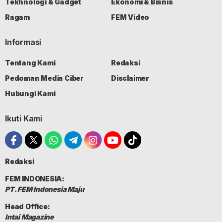
Tekhnologi & Gadget
Ekonomi & Bisnis
Ragam
FEM Video
Informasi
Tentang Kami
Redaksi
Pedoman Media Ciber
Disclaimer
Hubungi Kami
Ikuti Kami
Redaksi
FEM INDONESIA:
PT. FEM Indonesia Maju
Head Office:
Intai Magazine