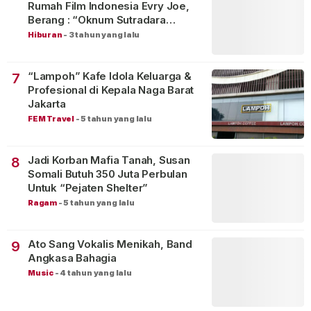
Rumah Film Indonesia Evry Joe,
Berang : “Oknum Sutradara
Merusak Perfilman Indonesia”!
Hiburan
-
3 tahun yang lalu
“Lampoh” Kafe Idola Keluarga &
7
Profesional di Kepala Naga Barat
Jakarta
FEM Travel
-
5 tahun yang lalu
Jadi Korban Mafia Tanah, Susan
8
Somali Butuh 350 Juta Perbulan
Untuk “Pejaten Shelter”
Ragam
-
5 tahun yang lalu
Ato Sang Vokalis Menikah, Band
9
Angkasa Bahagia
Music
-
4 tahun yang lalu