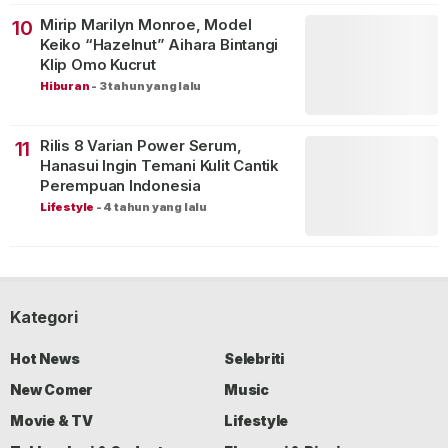
Mirip Marilyn Monroe, Model
10
Keiko “Hazelnut” Aihara Bintangi
Klip Omo Kucrut
Hiburan
-
3 tahun yang lalu
Rilis 8 Varian Power Serum,
11
Hanasui Ingin Temani Kulit Cantik
Perempuan Indonesia
Lifestyle
-
4 tahun yang lalu
Kategori
Hot News
Selebriti
New Comer
Music
Movie & TV
Lifestyle