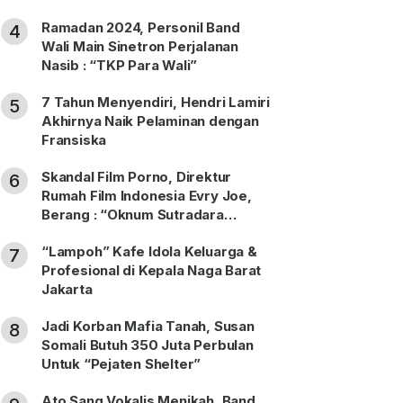
Ramadan 2024, Personil Band
4
Wali Main Sinetron Perjalanan
Nasib : “TKP Para Wali”
7 Tahun Menyendiri, Hendri Lamiri
5
Akhirnya Naik Pelaminan dengan
Fransiska
Skandal Film Porno, Direktur
6
Rumah Film Indonesia Evry Joe,
Berang : “Oknum Sutradara
Merusak Perfilman Indonesia”!
“Lampoh” Kafe Idola Keluarga &
7
Profesional di Kepala Naga Barat
Jakarta
Jadi Korban Mafia Tanah, Susan
8
Somali Butuh 350 Juta Perbulan
Untuk “Pejaten Shelter”
Ato Sang Vokalis Menikah, Band