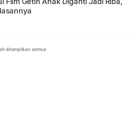
l Film Getih Anak Diganti Jadi Riba,
Alasannya
ah ditampilkan semua