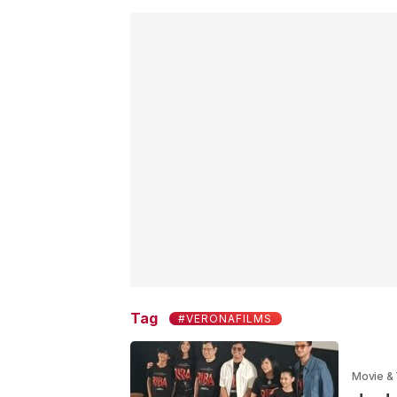
Tag
#VERONAFILMS
Movie &