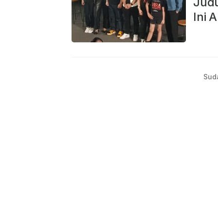
Judu
Ini 
Sud