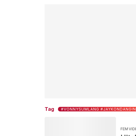
Tag
#VONNYSUMLANG #JAYKONDANGI
FEM VID