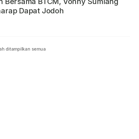
ah Bersama BTCM, Vonny Sumlang
harap Dapat Jodoh
ah ditampilkan semua