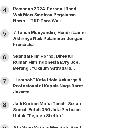
Ramadan 2024, Personil Band
4
Wali Main Sinetron Perjalanan
Nasib : “TKP Para Wali”
7 Tahun Menyendiri, Hendri Lamiri
5
Akhirnya Naik Pelaminan dengan
Fransiska
Skandal Film Porno, Direktur
6
Rumah Film Indonesia Evry Joe,
Berang : “Oknum Sutradara
Merusak Perfilman Indonesia”!
“Lampoh” Kafe Idola Keluarga &
7
Profesional di Kepala Naga Barat
Jakarta
Jadi Korban Mafia Tanah, Susan
8
Somali Butuh 350 Juta Perbulan
Untuk “Pejaten Shelter”
Ato Sang Vokalis Menikah, Band