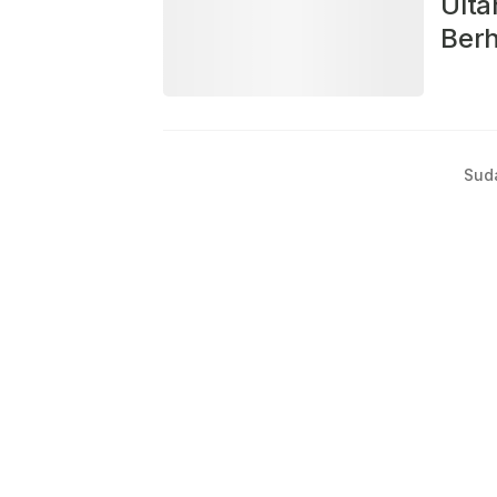
Ult
Ber
Sud