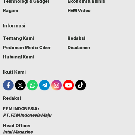
Tekhnologi & Gadget
Ekonomi & Bisnis
Ragam
FEM Video
Informasi
Tentang Kami
Redaksi
Pedoman Media Ciber
Disclaimer
Hubungi Kami
Ikuti Kami
Redaksi
FEM INDONESIA:
PT. FEM Indonesia Maju
Head Office:
Intai Magazine