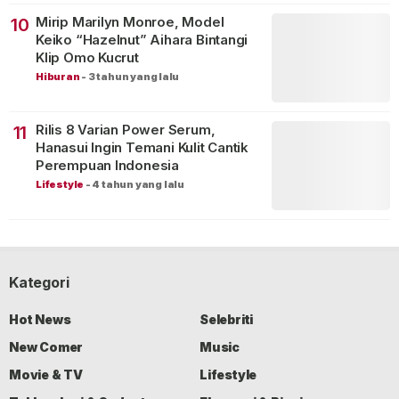
Mirip Marilyn Monroe, Model
10
Keiko “Hazelnut” Aihara Bintangi
Klip Omo Kucrut
Hiburan
-
3 tahun yang lalu
Rilis 8 Varian Power Serum,
11
Hanasui Ingin Temani Kulit Cantik
Perempuan Indonesia
Lifestyle
-
4 tahun yang lalu
Kategori
Hot News
Selebriti
New Comer
Music
Movie & TV
Lifestyle