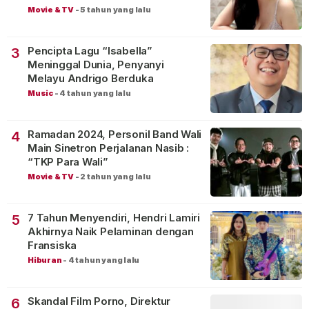
Movie & TV
-
5 tahun yang lalu
Pencipta Lagu “Isabella”
3
Meninggal Dunia, Penyanyi
Melayu Andrigo Berduka
Music
-
4 tahun yang lalu
Ramadan 2024, Personil Band Wali
4
Main Sinetron Perjalanan Nasib :
“TKP Para Wali”
Movie & TV
-
2 tahun yang lalu
7 Tahun Menyendiri, Hendri Lamiri
5
Akhirnya Naik Pelaminan dengan
Fransiska
Hiburan
-
4 tahun yang lalu
Skandal Film Porno, Direktur
6