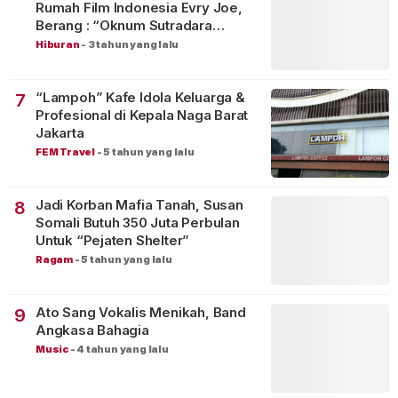
Rumah Film Indonesia Evry Joe,
Berang : “Oknum Sutradara
Merusak Perfilman Indonesia”!
Hiburan
-
3 tahun yang lalu
“Lampoh” Kafe Idola Keluarga &
7
Profesional di Kepala Naga Barat
Jakarta
FEM Travel
-
5 tahun yang lalu
Jadi Korban Mafia Tanah, Susan
8
Somali Butuh 350 Juta Perbulan
Untuk “Pejaten Shelter”
Ragam
-
5 tahun yang lalu
Ato Sang Vokalis Menikah, Band
9
Angkasa Bahagia
Music
-
4 tahun yang lalu