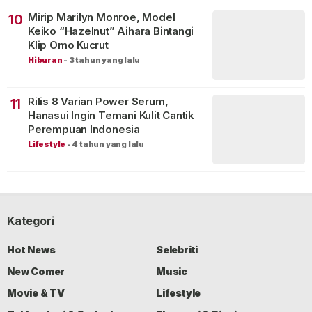
Mirip Marilyn Monroe, Model
10
Keiko “Hazelnut” Aihara Bintangi
Klip Omo Kucrut
Hiburan
-
3 tahun yang lalu
Rilis 8 Varian Power Serum,
11
Hanasui Ingin Temani Kulit Cantik
Perempuan Indonesia
Lifestyle
-
4 tahun yang lalu
Kategori
Hot News
Selebriti
New Comer
Music
Movie & TV
Lifestyle