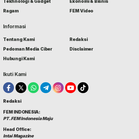
Tekhnologi & Gadget
Ekonomi & Bisnis
Ragam
FEM Video
Informasi
Tentang Kami
Redaksi
Pedoman Media Ciber
Disclaimer
Hubungi Kami
Ikuti Kami
Redaksi
FEM INDONESIA:
PT. FEM Indonesia Maju
Head Office:
Intai Magazine