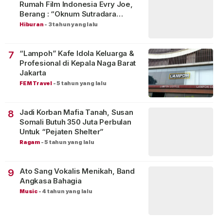
Rumah Film Indonesia Evry Joe,
Berang : “Oknum Sutradara
Merusak Perfilman Indonesia”!
Hiburan
-
3 tahun yang lalu
“Lampoh” Kafe Idola Keluarga &
7
Profesional di Kepala Naga Barat
Jakarta
FEM Travel
-
5 tahun yang lalu
Jadi Korban Mafia Tanah, Susan
8
Somali Butuh 350 Juta Perbulan
Untuk “Pejaten Shelter”
Ragam
-
5 tahun yang lalu
Ato Sang Vokalis Menikah, Band
9
Angkasa Bahagia
Music
-
4 tahun yang lalu