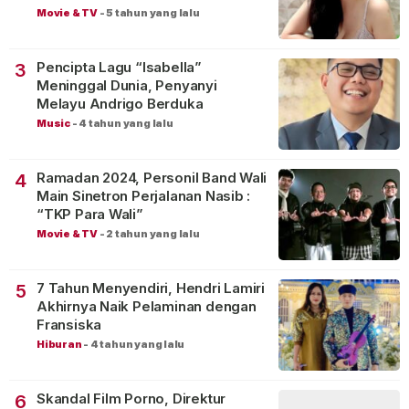
Movie & TV
-
5 tahun yang lalu
Pencipta Lagu “Isabella”
3
Meninggal Dunia, Penyanyi
Melayu Andrigo Berduka
Music
-
4 tahun yang lalu
Ramadan 2024, Personil Band Wali
4
Main Sinetron Perjalanan Nasib :
“TKP Para Wali”
Movie & TV
-
2 tahun yang lalu
7 Tahun Menyendiri, Hendri Lamiri
5
Akhirnya Naik Pelaminan dengan
Fransiska
Hiburan
-
4 tahun yang lalu
Skandal Film Porno, Direktur
6