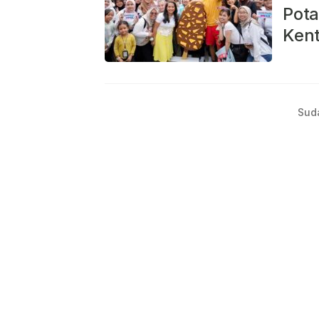
Pota
Kent
Sud