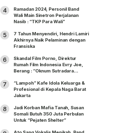
Ramadan 2024, Personil Band
4
Wali Main Sinetron Perjalanan
Nasib : “TKP Para Wali”
7 Tahun Menyendiri, Hendri Lamiri
5
Akhirnya Naik Pelaminan dengan
Fransiska
Skandal Film Porno, Direktur
6
Rumah Film Indonesia Evry Joe,
Berang : “Oknum Sutradara
Merusak Perfilman Indonesia”!
“Lampoh” Kafe Idola Keluarga &
7
Profesional di Kepala Naga Barat
Jakarta
Jadi Korban Mafia Tanah, Susan
8
Somali Butuh 350 Juta Perbulan
Untuk “Pejaten Shelter”
Ato Sang Vokalis Menikah, Band