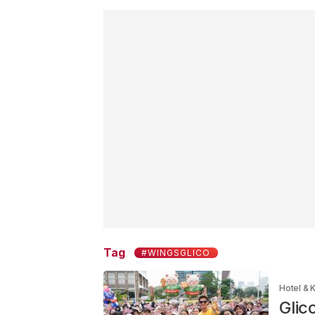
Tag
#WINGSGLICO
Hotel & K
Glic