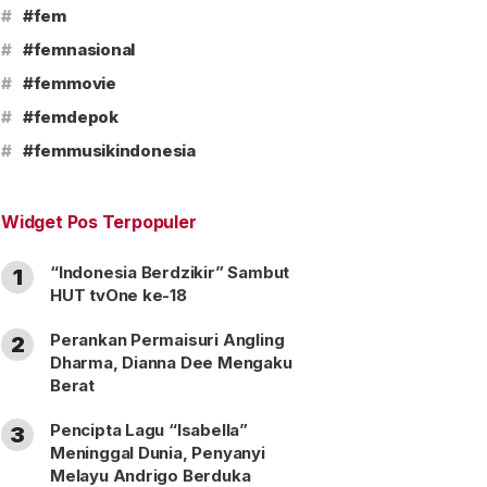
#
#fem
#
#femnasional
#
#femmovie
#
#femdepok
#
#femmusikindonesia
Widget Pos Terpopuler
“Indonesia Berdzikir” Sambut
1
HUT tvOne ke-18
Perankan Permaisuri Angling
2
Dharma, Dianna Dee Mengaku
Berat
Pencipta Lagu “Isabella”
3
Meninggal Dunia, Penyanyi
Melayu Andrigo Berduka