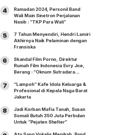
Ramadan 2024, Personil Band
4
Wali Main Sinetron Perjalanan
Nasib : “TKP Para Wali”
7 Tahun Menyendiri, Hendri Lamiri
5
Akhirnya Naik Pelaminan dengan
Fransiska
Skandal Film Porno, Direktur
6
Rumah Film Indonesia Evry Joe,
Berang : “Oknum Sutradara
Merusak Perfilman Indonesia”!
“Lampoh” Kafe Idola Keluarga &
7
Profesional di Kepala Naga Barat
Jakarta
Jadi Korban Mafia Tanah, Susan
8
Somali Butuh 350 Juta Perbulan
Untuk “Pejaten Shelter”
Ato Sang Vokalis Menikah, Band