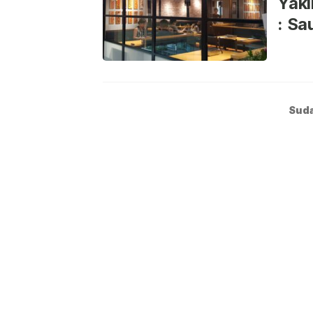
Yaki
: Sa
Suda