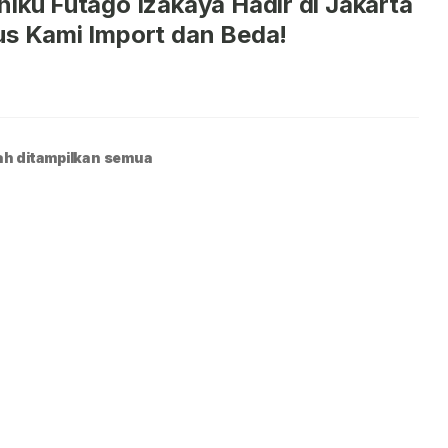
niku Futago Izakaya Hadir di Jakarta
us Kami Import dan Beda!
h ditampilkan semua