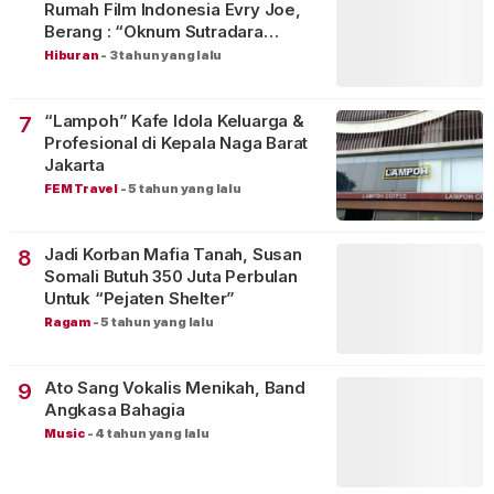
Rumah Film Indonesia Evry Joe,
Berang : “Oknum Sutradara
Merusak Perfilman Indonesia”!
Hiburan
-
3 tahun yang lalu
“Lampoh” Kafe Idola Keluarga &
7
Profesional di Kepala Naga Barat
Jakarta
FEM Travel
-
5 tahun yang lalu
Jadi Korban Mafia Tanah, Susan
8
Somali Butuh 350 Juta Perbulan
Untuk “Pejaten Shelter”
Ragam
-
5 tahun yang lalu
Ato Sang Vokalis Menikah, Band
9
Angkasa Bahagia
Music
-
4 tahun yang lalu