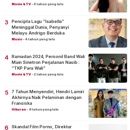
Movie & TV
-
5 tahun yang lalu
Pencipta Lagu “Isabella”
3
Meninggal Dunia, Penyanyi
Melayu Andrigo Berduka
Music
-
4 tahun yang lalu
Ramadan 2024, Personil Band Wali
4
Main Sinetron Perjalanan Nasib :
“TKP Para Wali”
Movie & TV
-
2 tahun yang lalu
7 Tahun Menyendiri, Hendri Lamiri
5
Akhirnya Naik Pelaminan dengan
Fransiska
Hiburan
-
4 tahun yang lalu
Skandal Film Porno, Direktur
6