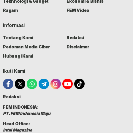
Tekhnologi & Gadget
Ekonomi & Bisnis
Ragam
FEM Video
Informasi
Tentang Kami
Redaksi
Pedoman Media Ciber
Disclaimer
Hubungi Kami
Ikuti Kami
Redaksi
FEM INDONESIA:
PT. FEM Indonesia Maju
Head Office:
Intai Magazine