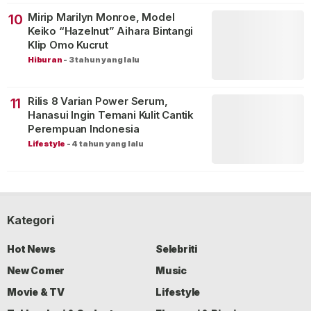
Mirip Marilyn Monroe, Model
10
Keiko “Hazelnut” Aihara Bintangi
Klip Omo Kucrut
Hiburan
-
3 tahun yang lalu
Rilis 8 Varian Power Serum,
11
Hanasui Ingin Temani Kulit Cantik
Perempuan Indonesia
Lifestyle
-
4 tahun yang lalu
Kategori
Hot News
Selebriti
New Comer
Music
Movie & TV
Lifestyle