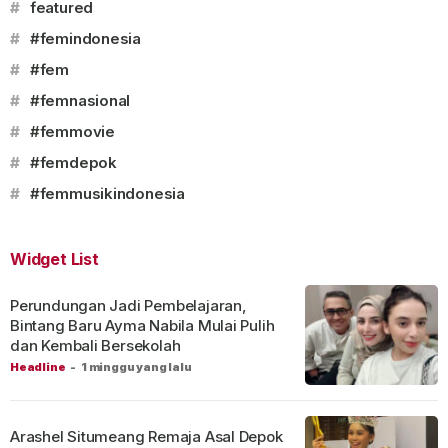
#
featured
#
#femindonesia
#
#fem
#
#femnasional
#
#femmovie
#
#femdepok
#
#femmusikindonesia
Widget List
Perundungan Jadi Pembelajaran,
Bintang Baru Ayma Nabila Mulai Pulih
dan Kembali Bersekolah
Headline
-
1 minggu yang lalu
Arashel Situmeang Remaja Asal Depok