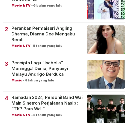
Movie & TV
-
6 bulan yang lalu
Perankan Permaisuri Angling
2
Dharma, Dianna Dee Mengaku
Berat
Movie & TV
-
5 tahun yang lalu
Pencipta Lagu “Isabella”
3
Meninggal Dunia, Penyanyi
Melayu Andrigo Berduka
Music
-
4 tahun yang lalu
Ramadan 2024, Personil Band Wali
4
Main Sinetron Perjalanan Nasib :
“TKP Para Wali”
Movie & TV
-
2 tahun yang lalu