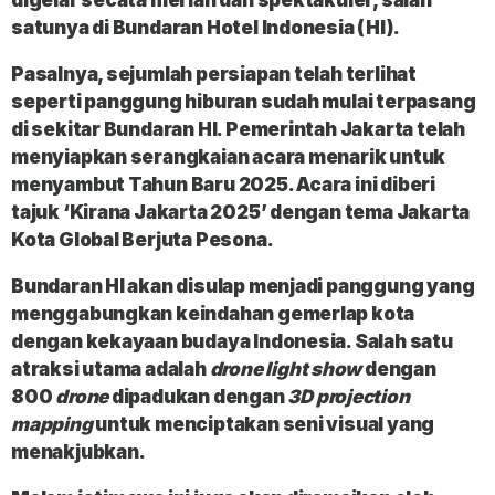
satunya di Bundaran Hotel Indonesia (HI).
Pasalnya, sejumlah persiapan telah terlihat
seperti panggung hiburan sudah mulai terpasang
di sekitar Bundaran HI. Pemerintah Jakarta telah
menyiapkan serangkaian acara menarik untuk
menyambut Tahun Baru 2025. Acara ini diberi
tajuk ‘Kirana Jakarta 2025’ dengan tema Jakarta
Kota Global Berjuta Pesona.
Bundaran HI akan disulap menjadi panggung yang
menggabungkan keindahan gemerlap kota
dengan kekayaan budaya Indonesia. Salah satu
atraksi utama adalah
drone light show
dengan
800
drone
dipadukan dengan
3D projection
mapping
untuk menciptakan seni visual yang
menakjubkan.