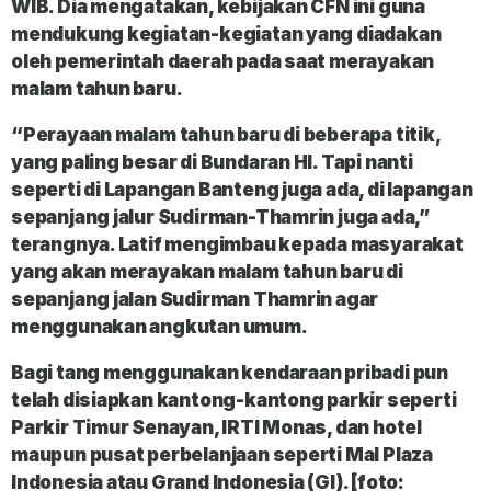
WIB. Dia mengatakan, kebijakan CFN ini guna
mendukung kegiatan-kegiatan yang diadakan
oleh pemerintah daerah pada saat merayakan
malam tahun baru.
“Perayaan malam tahun baru di beberapa titik,
yang paling besar di Bundaran HI. Tapi nanti
seperti di Lapangan Banteng juga ada, di lapangan
sepanjang jalur Sudirman-Thamrin juga ada,”
terangnya. Latif mengimbau kepada masyarakat
yang akan merayakan malam tahun baru di
sepanjang jalan Sudirman Thamrin agar
menggunakan angkutan umum.
Bagi tang menggunakan kendaraan pribadi pun
telah disiapkan kantong-kantong parkir seperti
Parkir Timur Senayan, IRTI Monas, dan hotel
maupun pusat perbelanjaan seperti Mal Plaza
Indonesia atau Grand Indonesia (GI). [foto: