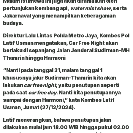
Malam istimewa ini juga akan diramaikan oleh
pertunjukan kembang api,
water mist show
, serta
Jakarnaval yang menampilkan keberagaman
budaya.
Direktur Lalu Lintas Polda Metro Jaya, Kombes Pol
Latif Usman mengatakan, Car Free Night akan
berlaku di sepanjang Jalan Jenderal Sudirman-MH
Thamrin hingga Harmoni
“Nanti pada tanggal 31, malam tanggal 1
khususnya jalur Sudirman-Thamrin kita akan
lakukan
car free night
, yaitu penutupan seperti
pada saat
car free day
. Nanti kita penutupannya
sampai dengan Harmoni,” kata Kombes Latif
Usman, Jumat (27/12/2024).
Latif menerangkan, bahwa penutupan jalan
dilakukan mulai jam 18.00 WIB hingga pukul 02.00