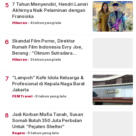
7 Tahun Menyendiri, Hendri Lamiri
5
Akhirnya Naik Pelaminan dengan
Fransiska
Hiburan
-
4 tahun yang lalu
Skandal Film Porno, Direktur
6
Rumah Film Indonesia Evry Joe,
Berang : “Oknum Sutradara
Merusak Perfilman Indonesia”!
Hiburan
-
3 tahun yang lalu
“Lampoh” Kafe Idola Keluarga &
7
Profesional di Kepala Naga Barat
Jakarta
FEM Travel
-
5 tahun yang lalu
Jadi Korban Mafia Tanah, Susan
8
Somali Butuh 350 Juta Perbulan
Untuk “Pejaten Shelter”
Ragam
-
5 tahun yang lalu