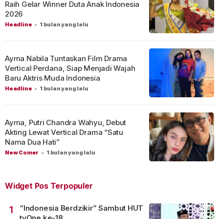
Raih Gelar Winner Duta Anak Indonesia
2026
Headline
-
1 bulan yang lalu
Ayma Nabila Tuntaskan Film Drama
Vertical Perdana, Siap Menjadi Wajah
Baru Aktris Muda Indonesia
Headline
-
1 bulan yang lalu
Ayma, Putri Chandra Wahyu, Debut
Akting Lewat Vertical Drama “Satu
Nama Dua Hati”
New Comer
-
1 bulan yang lalu
Widget Pos Terpopuler
“Indonesia Berdzikir” Sambut HUT
1
tvOne ke-18