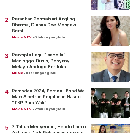
Perankan Permaisuri Angling
2
Dharma, Dianna Dee Mengaku
Berat
Movie & TV
-
5 tahun yang lalu
Pencipta Lagu “Isabella”
3
Meninggal Dunia, Penyanyi
Melayu Andrigo Berduka
Music
-
4 tahun yang lalu
Ramadan 2024, Personil Band Wali
4
Main Sinetron Perjalanan Nasib :
“TKP Para Wali”
Movie & TV
-
2 tahun yang lalu
7 Tahun Menyendiri, Hendri Lamiri
5
Akhirnya Naik Pelaminan dengan