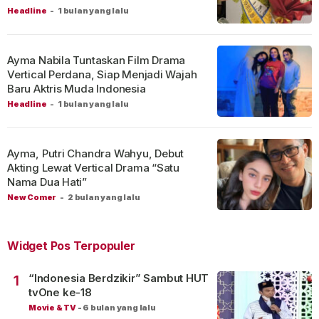
Headline
-
1 bulan yang lalu
Ayma Nabila Tuntaskan Film Drama
Vertical Perdana, Siap Menjadi Wajah
Baru Aktris Muda Indonesia
Headline
-
1 bulan yang lalu
Ayma, Putri Chandra Wahyu, Debut
Akting Lewat Vertical Drama “Satu
Nama Dua Hati”
New Comer
-
2 bulan yang lalu
Widget Pos Terpopuler
“Indonesia Berdzikir” Sambut HUT
1
tvOne ke-18
Movie & TV
-
6 bulan yang lalu