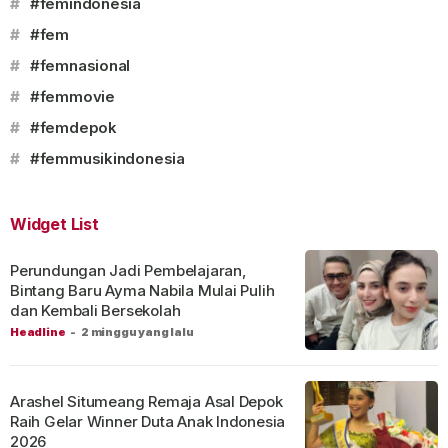
#
#femindonesia
#
#fem
#
#femnasional
#
#femmovie
#
#femdepok
#
#femmusikindonesia
Widget List
Perundungan Jadi Pembelajaran,
Bintang Baru Ayma Nabila Mulai Pulih
dan Kembali Bersekolah
Headline
-
2 minggu yang lalu
Arashel Situmeang Remaja Asal Depok
Raih Gelar Winner Duta Anak Indonesia
2026