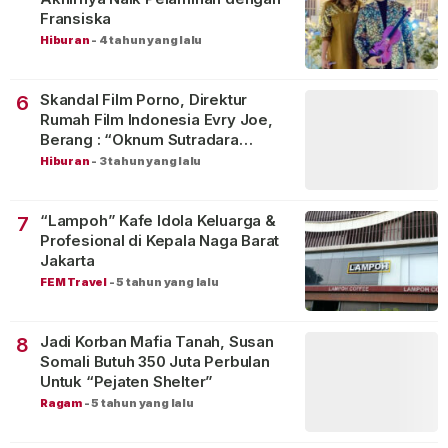
Fransiska
Hiburan
-
4 tahun yang lalu
Skandal Film Porno, Direktur
6
Rumah Film Indonesia Evry Joe,
Berang : “Oknum Sutradara
Merusak Perfilman Indonesia”!
Hiburan
-
3 tahun yang lalu
“Lampoh” Kafe Idola Keluarga &
7
Profesional di Kepala Naga Barat
Jakarta
FEM Travel
-
5 tahun yang lalu
Jadi Korban Mafia Tanah, Susan
8
Somali Butuh 350 Juta Perbulan
Untuk “Pejaten Shelter”
Ragam
-
5 tahun yang lalu