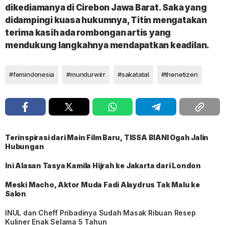
dikediamanya di Cirebon Jawa Barat. Saka yang
didampingi kuasa hukumnya, Titin mengatakan
terima kasih ada rombongan artis yang
mendukung langkahnya mendapatkan keadilan.
#femindonesia
#mundurwirr
#sakatatal
#thenetizen
Terinspirasi dari Main Film Baru, TISSA BIANI Ogah Jalin
Hubungan
Ini Alasan Tasya Kamila Hijrah ke Jakarta dari London
Meski Macho, Aktor Muda Fadi Alaydrus Tak Malu ke
Salon
INUL dan Cheff Pribadinya Sudah Masak Ribuan Resep
Kuliner Enak Selama 5 Tahun