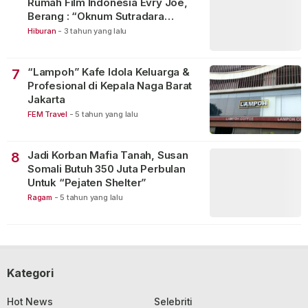
Rumah Film Indonesia Evry Joe,
Berang : “Oknum Sutradara
Merusak Perfilman Indonesia”!
Hiburan
-
3 tahun yang lalu
“Lampoh” Kafe Idola Keluarga &
7
Profesional di Kepala Naga Barat
Jakarta
FEM Travel
-
5 tahun yang lalu
Jadi Korban Mafia Tanah, Susan
8
Somali Butuh 350 Juta Perbulan
Untuk “Pejaten Shelter”
Ragam
-
5 tahun yang lalu
Kategori
Hot News
Selebriti