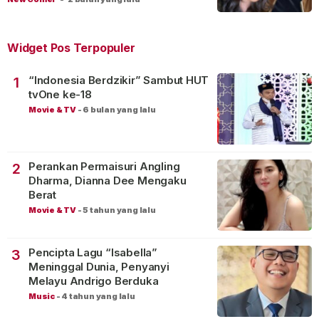
Widget Pos Terpopuler
“Indonesia Berdzikir” Sambut HUT
1
tvOne ke-18
Movie & TV
-
6 bulan yang lalu
Perankan Permaisuri Angling
2
Dharma, Dianna Dee Mengaku
Berat
Movie & TV
-
5 tahun yang lalu
Pencipta Lagu “Isabella”
3
Meninggal Dunia, Penyanyi
Melayu Andrigo Berduka
Music
-
4 tahun yang lalu