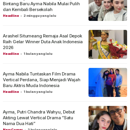
Bintang Baru Ayma Nabila Mulai Pulih
dan Kembali Bersekolah
Headline
-
2 minggu yang lalu
Arashel Situmeang Remaja Asal Depok
Raih Gelar Winner Duta Anak Indonesia
2026
Headline
-
1 bulan yang lalu
Ayma Nabila Tuntaskan Film Drama
Vertical Perdana, Siap Menjadi Wajah
Baru Aktris Muda Indonesia
Headline
-
1 bulan yang lalu
Ayma, Putri Chandra Wahyu, Debut
Akting Lewat Vertical Drama “Satu
Nama Dua Hati”
New Comer
-
2 bulan yang lalu