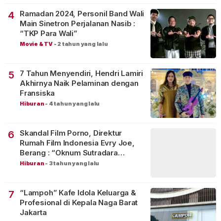
Ramadan 2024, Personil Band Wali
4
Main Sinetron Perjalanan Nasib :
“TKP Para Wali”
Movie & TV
-
2 tahun yang lalu
7 Tahun Menyendiri, Hendri Lamiri
5
Akhirnya Naik Pelaminan dengan
Fransiska
Hiburan
-
4 tahun yang lalu
Skandal Film Porno, Direktur
6
Rumah Film Indonesia Evry Joe,
Berang : “Oknum Sutradara
Merusak Perfilman Indonesia”!
Hiburan
-
3 tahun yang lalu
“Lampoh” Kafe Idola Keluarga &
7
Profesional di Kepala Naga Barat
Jakarta