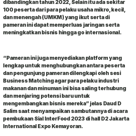
dibandingkan tahun 2022, Selain itu ada sekitar
100 peserta dari para pelaku usaha mikro, kecil,
dan menengah (UMKM) yang ikut serta di
pameran ini dapat memperluas jaringan serta
meningkatkan bisnis hingga go internasional.
“Pameran ini juga menyediakan platform yang
lengkap untuk menghubungkan antara peserta
dan pengunjung pameran dilengkapi oleh sesi
Business Matching agar para pelaku industri
makanan dan minuman ini bisa saling terhubung
dan menjaring potensi baru untuk
mengembangkan bisnis mereka” jelas Daud D
Salim saat menyampaikan sambutannya di acara
pembukaan Sial InterFood 2023 di hall D2 Jakarta
International Expo Kemayoran.