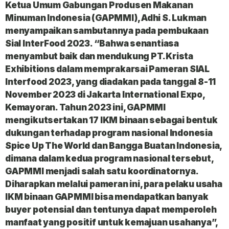
Ketua Umum Gabungan Produsen Makanan
Minuman Indonesia (GAPMMI), Adhi S. Lukman
menyampaikan sambutannya pada pembukaan
Sial InterFood 2023. “Bahwa senantiasa
menyambut baik dan mendukung PT.Krista
Exhibitions dalam memprakarsai Pameran SIAL
Interfood 2023, yang diadakan pada tanggal 8-11
November 2023 di Jakarta International Expo,
Kemayoran. Tahun 2023 ini, GAPMMI
mengikutsertakan 17 IKM binaan sebagai bentuk
dukungan terhadap program nasional Indonesia
Spice Up The World dan Bangga Buatan Indonesia,
dimana dalam kedua program nasional tersebut,
GAPMMI menjadi salah satu koordinatornya.
Diharapkan melalui pameran ini, para pelaku usaha
IKM binaan GAPMMI bisa mendapatkan banyak
buyer potensial dan tentunya dapat memperoleh
manfaat yang positif untuk kemajuan usahanya”,