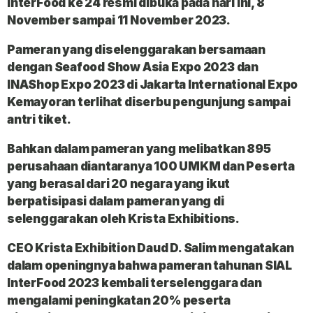
InterFood ke 24
resmi dibuka pada hari ini, 8
November sampai 11 November 2023.
Pameran yang diselenggarakan bersamaan
dengan Seafood Show Asia Expo 2023 dan
INAShop Expo 2023 di Jakarta International Expo
Kemayoran terlihat diserbu pengunjung sampai
antri tiket.
Bahkan dalam pameran yang melibatkan 895
perusahaan diantaranya 100 UMKM dan Peserta
yang berasal dari 20 negara yang ikut
berpatisipasi dalam pameran yang di
selenggarakan oleh Krista Exhibitions.
CEO Krista Exhibition Daud D. Salim mengatakan
dalam openingnya bahwa pameran tahunan SIAL
InterFood 2023 kembali terselenggara dan
mengalami peningkatan 20% peserta