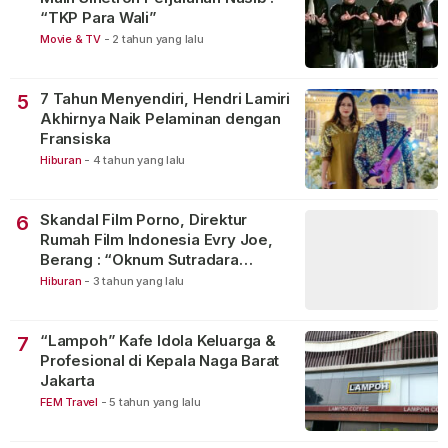
“TKP Para Wali”
Movie & TV
-
2 tahun yang lalu
7 Tahun Menyendiri, Hendri Lamiri
5
Akhirnya Naik Pelaminan dengan
Fransiska
Hiburan
-
4 tahun yang lalu
Skandal Film Porno, Direktur
6
Rumah Film Indonesia Evry Joe,
Berang : “Oknum Sutradara
Merusak Perfilman Indonesia”!
Hiburan
-
3 tahun yang lalu
“Lampoh” Kafe Idola Keluarga &
7
Profesional di Kepala Naga Barat
Jakarta
FEM Travel
-
5 tahun yang lalu