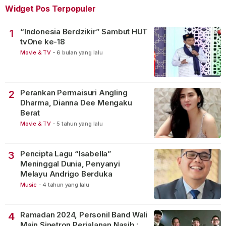
Widget Pos Terpopuler
“Indonesia Berdzikir” Sambut HUT
1
tvOne ke-18
Movie & TV
-
6 bulan yang lalu
Perankan Permaisuri Angling
2
Dharma, Dianna Dee Mengaku
Berat
Movie & TV
-
5 tahun yang lalu
Pencipta Lagu “Isabella”
3
Meninggal Dunia, Penyanyi
Melayu Andrigo Berduka
Music
-
4 tahun yang lalu
Ramadan 2024, Personil Band Wali
4
Main Sinetron Perjalanan Nasib :