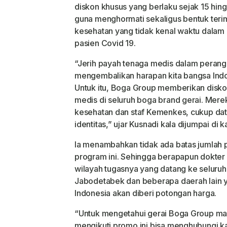
diskon khusus yang berlaku sejak 15 hing
guna menghormati sekaligus bentuk terim
kesehatan yang tidak kenal waktu dalam
pasien Covid 19.
“Jerih payah tenaga medis dalam perang 
mengembalikan harapan kita bangsa Indon
Untuk itu, Boga Group memberikan disk
medis di seluruh boga brand gerai. Mer
kesehatan dan staf Kemenkes, cukup da
identitas,” ujar Kusnadi kala dijumpai di
Ia menambahkan tidak ada batas jumlah 
program ini. Sehingga berapapun dokter
wilayah tugasnya yang datang ke seluruh
Jabodetabek dan beberapa daerah lain 
Indonesia akan diberi potongan harga.
“Untuk mengetahui gerai Boga Group man
mengikuti promo ini bisa menghubungi 