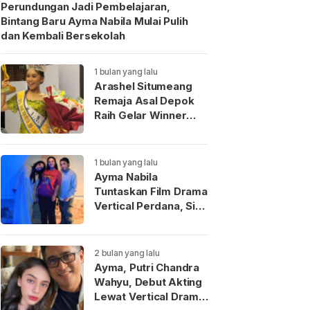
Perundungan Jadi Pembelajaran,
Bintang Baru Ayma Nabila Mulai Pulih
dan Kembali Bersekolah
1 bulan yang lalu
Arashel Situmeang
Remaja Asal Depok
Raih Gelar Winner
Duta Anak Indonesia
2026
1 bulan yang lalu
Ayma Nabila
Tuntaskan Film Drama
Vertical Perdana, Siap
Menjadi Wajah Baru
Aktris Muda
Indonesia
2 bulan yang lalu
Ayma, Putri Chandra
Wahyu, Debut Akting
Lewat Vertical Drama