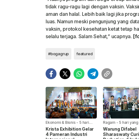
tidak ragu-ragu lagi dengan vaksin. Vaks
aman dan halal. Lebih baik lagi jika prog
luas. Namun meski pengunjung yang data
vaksin, protokol kesehatan ketat tetap h
selalu terjaga. Salam Sehat,” ucapnya.
[f
#bogagrup
featured
Ekonomi & Bisnis
-
5 hari
Ragam
-
5 hari yang 
yang lalu
Krista Exhibition Gelar
Warung Difabel
4 Pameran Industri
Sharaswaty Cur