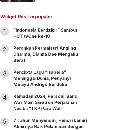
“Satu Nama Dua Hati”
Widget Pos Terpopuler
“Indonesia Berdzikir” Sambut
1
HUT tvOne ke-18
Perankan Permaisuri Angling
2
Dharma, Dianna Dee Mengaku
Berat
Pencipta Lagu “Isabella”
3
Meninggal Dunia, Penyanyi
Melayu Andrigo Berduka
Ramadan 2024, Personil Band
4
Wali Main Sinetron Perjalanan
Nasib : “TKP Para Wali”
7 Tahun Menyendiri, Hendri Lamiri
5
Akhirnya Naik Pelaminan dengan