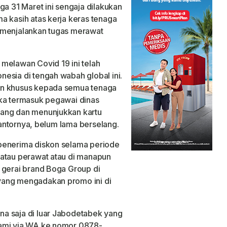
ga 31 Maret ini sengaja dilakukan
a kasih atas kerja keras tenaga
 menjalankan tugas merawat
melawan Covid 19 ini telah
esia di tengah wabah global ini.
on khusus kepada semua tenaga
eka termasuk pegawai dinas
tang dan menunjukkan kartu
 kantornya, belum lama berselang.
penerima diskon selama periode
 atau perawat atau di manapun
 gerai brand Boga Group di
yang mengadakan promo ini di
a saja di luar Jabodetabek yang
kami via WA ke nomor 0878-