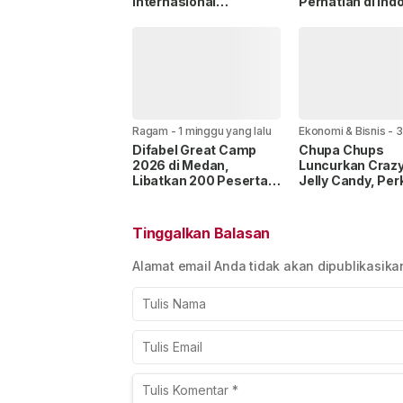
Internasional
Perhatian di Ind
Bersamaan di JIExpo,
Coffee Expo 202
Targetkan Kolaborasi
Barista Difabel
dan Investasi Lintas
Buktikan Seman
Sektor
Inklusivitas
Ragam
-
1 minggu yang lalu
Ekonomi & Bisnis
-
3
yang lalu
Difabel Great Camp
Chupa Chups
2026 di Medan,
Luncurkan Crazy
Libatkan 200 Peserta
Jelly Candy, Per
Perkuat Semangat
Brand Experienc
Inklusi
Interaktif di Duf
Tinggalkan Balasan
Alamat email Anda tidak akan dipublikasika