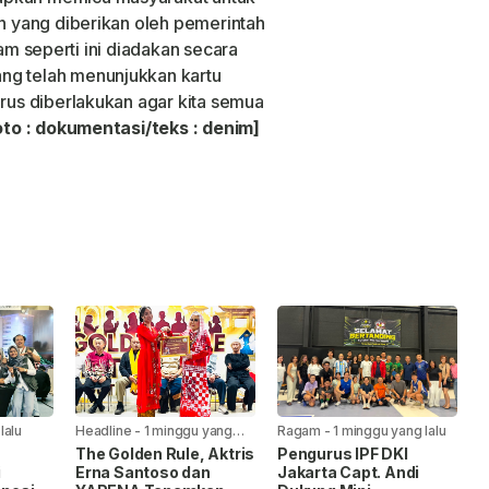
in yang diberikan oleh pemerintah
ram seperti ini diadakan secara
ng telah menunjukkan kartu
arus diberlakukan agar kita semua
oto : dokumentasi/teks : denim]
lalu
Headline
-
1 minggu yang
Ragam
-
1 minggu yang lalu
lalu
The Golden Rule, Aktris
Pengurus IPF DKI
i
Erna Santoso dan
Jakarta Capt. Andi