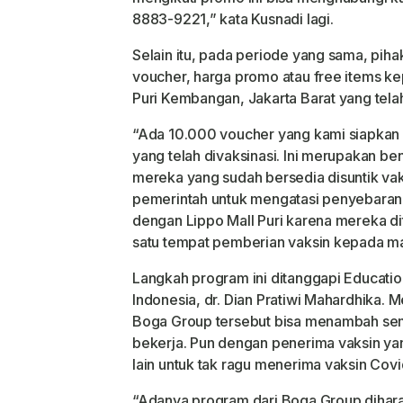
8883-9221,” kata Kusnadi lagi.
Selain itu, pada periode yang sama, pi
voucher, harga promo atau free items ke
Puri Kembangan, Jakarta Barat yang tela
“Ada 10.000 voucher yang kami siapkan 
yang telah divaksinasi. Ini merupakan b
mereka yang sudah bersedia disuntik v
pemerintah untuk mengatasi penyebaran
dengan Lippo Mall Puri karena mereka di
satu tempat pemberian vaksin kepada mas
Langkah program ini ditanggapi Educat
Indonesia, dr. Dian Pratiwi Mahardhika. M
Boga Group tersebut bisa menambah sem
bekerja. Pun dengan penerima vaksin y
lain untuk tak ragu menerima vaksin Covi
“Adanya program dari Boga Group dihar