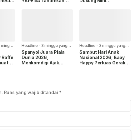
onesia
YAPENA Tanamkan
Dukung Mini
6,
Nilai Toleransi Lewat
Tournament II
Konferensi Lintas
Pickleball Viper Villa
gat
Agama di MAN 13
Permata Gading
Jakarta
 minggu
Headline
-
3 minggu yang
Headline
-
3 minggu yang
lalu
lalu
Spanyol Juara Piala
Sambut Hari Anak
 Raffe
Dunia 2026,
Nasional 2026, Baby
kuat
Menkomdigi Ajak
Happy Perluas Gerakan
e
Masyarakat Jaga
Anti Ruam untuk 50
an
Sportivitas dan Ruang
Ribu Ibu dan Bayi
Publik yang Sehat
n.
Ruas yang wajib ditandai
*