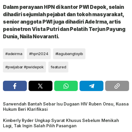
Dalam perayaan HPN di kantor PWI Depok, selain
dihadiri sejumlah pejabat dan tokoh masyarakat,
senior anggota PWI juga dihadiri
Ade Irma, artis
pesinetron Vista Putri dan Pelatih Terjun Payung
Dunia, Naila Novaranti.
#adeirma
#hpn2024
#lagubangtoyib
#pwijabar #pwidepok
featured
Sarwendah Bantah Sebar Isu Dugaan HIV Ruben Onsu, Kuasa
Hukum Beri Klarifikasi
Kimberly Ryder Ungkap Syarat Khusus Sebelum Menikah
Lagi, Tak Ingin Salah Pilih Pasangan