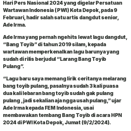
Hari Pers Nasional 2024 yang digelar Persatuan
Wartawan Indonesia (PWI) Kota Depok, pada 9
Februari, hadir salah satu artis dangdut senior,
Ade Irma.
Ade Irma yang pernah ngehits lewat lagu dangdut,
“Bang Toyib” di tahun 2019 silam, kepada
wartawan memperkenalkan lagu barunya yang
sudah di rilis berjudul “Larang Bang Toyib
Pulang”.
“Lagu baru saya memang lirik ceritanya melarang
bang toyib pulang, pasalnya sudah 3 kali puasa
dua kali lebaran bang toyib sudah gak pulang
pulang , jadi sekalian aja ngga usah pulang,” ujar
Ade Irma kepada
FEM Indonesia
, usai
membawakan tembang Bang Toyib di acara HPN
2024 di PWI Kota Depok, Jumat (9/2/2024).