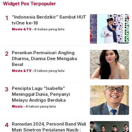
Widget Pos Terpopuler
“Indonesia Berdzikir” Sambut HUT
1
tvOne ke-18
Movie & TV
-
6 bulan yang lalu
Perankan Permaisuri Angling
2
Dharma, Dianna Dee Mengaku
Berat
Movie & TV
-
5 tahun yang lalu
Pencipta Lagu “Isabella”
3
Meninggal Dunia, Penyanyi
Melayu Andrigo Berduka
Music
-
4 tahun yang lalu
Ramadan 2024, Personil Band Wali
4
Main Sinetron Perjalanan Nasib :