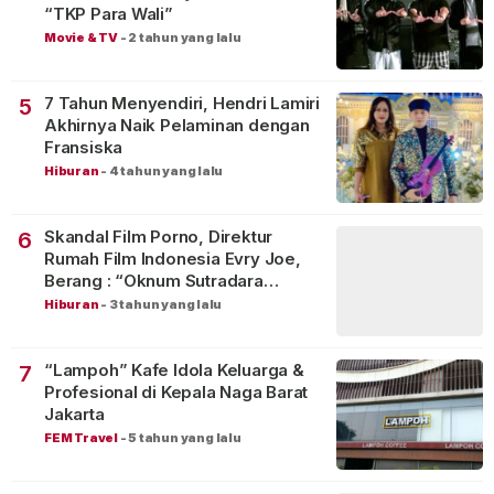
“TKP Para Wali”
Movie & TV
-
2 tahun yang lalu
7 Tahun Menyendiri, Hendri Lamiri
5
Akhirnya Naik Pelaminan dengan
Fransiska
Hiburan
-
4 tahun yang lalu
Skandal Film Porno, Direktur
6
Rumah Film Indonesia Evry Joe,
Berang : “Oknum Sutradara
Merusak Perfilman Indonesia”!
Hiburan
-
3 tahun yang lalu
“Lampoh” Kafe Idola Keluarga &
7
Profesional di Kepala Naga Barat
Jakarta
FEM Travel
-
5 tahun yang lalu