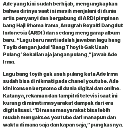
Ade yang kini sudah berhijab, mengungkapkan
bahwa dirinya saat ini masih menjalani di dunia
artis penyanyi dan bergabung di ARDi pimpinan
bang Haji Rhoma Irama, Anugrah Royalti Dangdut
Indonesia (ARDI ) dan sedang menggarap album
baru. “Lagu baru nanti adalah jawaban lagu bang
Toyib dengan judul ‘Bang Thoyib Gak Usah
Pulang’ Sekalian aja jangan pulang,” jawab Ade
Irma.
Lagu bang toyib gak usah pulang kata Ade Irma
sudah bisa di nikmati pada chanel youtube. Ade
kini konsen berpromo di dunia digital dan online.
Katanya, rekaman dan tampil di televisi saat ini
kurang di minati masyarakat dampak dari era
digitalisasi. “Di mana masyarakat bisa lebih
mudah mengakses youtube dari manapun dan
waktu di mana saja dan kapan saja,” pungkasnya.