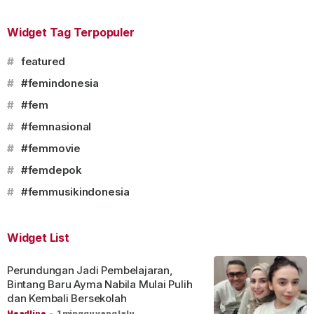
Widget Tag Terpopuler
#
featured
#
#femindonesia
#
#fem
#
#femnasional
#
#femmovie
#
#femdepok
#
#femmusikindonesia
Widget List
Perundungan Jadi Pembelajaran,
Bintang Baru Ayma Nabila Mulai Pulih
dan Kembali Bersekolah
Headline
-
1 minggu yang lalu