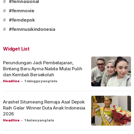
#
#femnasional
#
#femmovie
#
#femdepok
#
#femmusikindonesia
Widget List
Perundungan Jadi Pembelajaran,
Bintang Baru Ayma Nabila Mulai Pulih
dan Kembali Bersekolah
Headline
-
1 minggu yang lalu
Arashel Situmeang Remaja Asal Depok
Raih Gelar Winner Duta Anak Indonesia
2026
Headline
-
1 bulan yang lalu