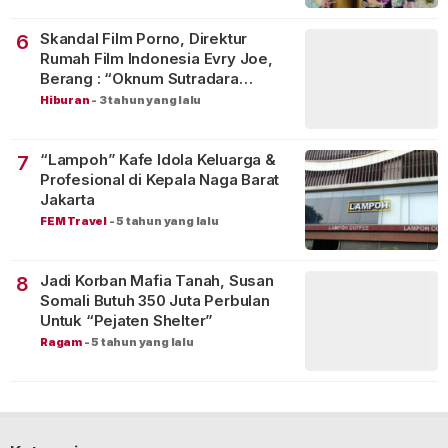
Skandal Film Porno, Direktur
6
Rumah Film Indonesia Evry Joe,
Berang : “Oknum Sutradara
Merusak Perfilman Indonesia”!
Hiburan
-
3 tahun yang lalu
“Lampoh” Kafe Idola Keluarga &
7
Profesional di Kepala Naga Barat
Jakarta
FEM Travel
-
5 tahun yang lalu
Jadi Korban Mafia Tanah, Susan
8
Somali Butuh 350 Juta Perbulan
Untuk “Pejaten Shelter”
Ragam
-
5 tahun yang lalu