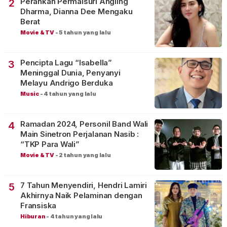
Perankan Permaisuri Angling
2
Dharma, Dianna Dee Mengaku
Berat
Movie & TV
-
5 tahun yang lalu
Pencipta Lagu “Isabella”
3
Meninggal Dunia, Penyanyi
Melayu Andrigo Berduka
Music
-
4 tahun yang lalu
Ramadan 2024, Personil Band Wali
4
Main Sinetron Perjalanan Nasib :
“TKP Para Wali”
Movie & TV
-
2 tahun yang lalu
7 Tahun Menyendiri, Hendri Lamiri
5
Akhirnya Naik Pelaminan dengan
Fransiska
Hiburan
-
4 tahun yang lalu